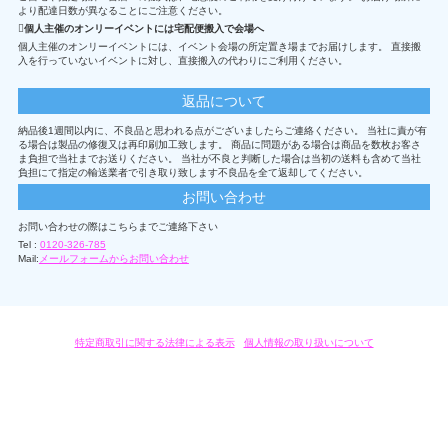
より配達日数が異なることにご注意ください。
個人主催のオンリーイベントには宅配便搬入で会場へ
個人主催のオンリーイベントには、イベント会場の所定置き場までお届けします。 直接搬
入を行っていないイベントに対し、直接搬入の代わりにご利用ください。
返品について
納品後1週間以内に、不良品と思われる点がございましたらご連絡ください。 当社に責が有
る場合は製品の修復又は再印刷加工致します。 商品に問題がある場合は商品を数枚お客さ
ま負担で当社までお送りください。 当社が不良と判断した場合は当初の送料も含めて当社
負担にて指定の輸送業者で引き取り致します不良品を全て返却してください。
お問い合わせ
お問い合わせの際はこちらまでご連絡下さい
Tel :
0120-326-785
Mail:
メールフォームからお問い合わせ
特定商取引に関する法律による表示
/
個人情報の取り扱いについて
オリジナルグッズ・OEM製作はモノラボ・ファクトリーにおまかせください。
Copyright c 2004-2019 KYOYU-ONDEMAND. All Rights Reserved.