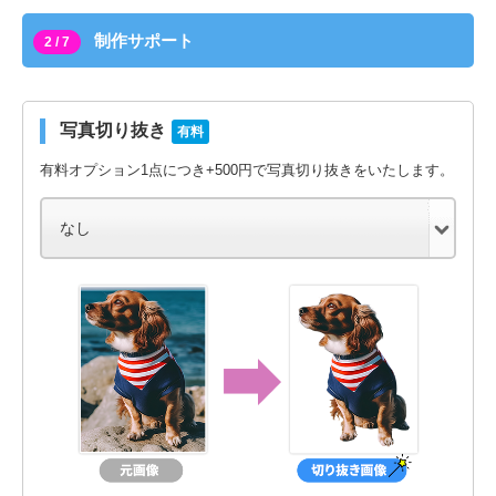
制作サポート
2 / 7
写真切り抜き
有料
有料オプション1点につき+500円で写真切り抜きをいたします。