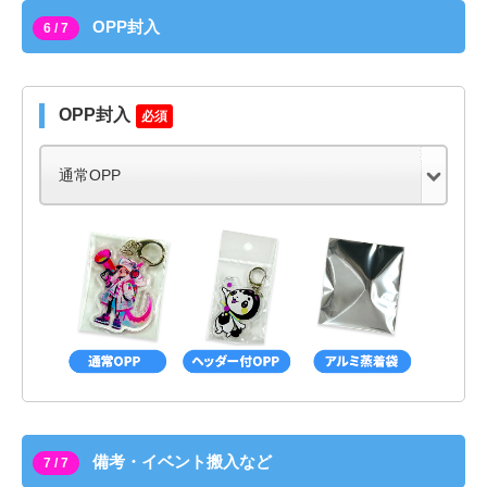
OPP封入
6 / 7
OPP封入
必須
備考・イベント搬入など
7 / 7