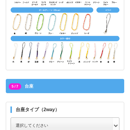
台座
5 / 7
台座タイプ（2way）