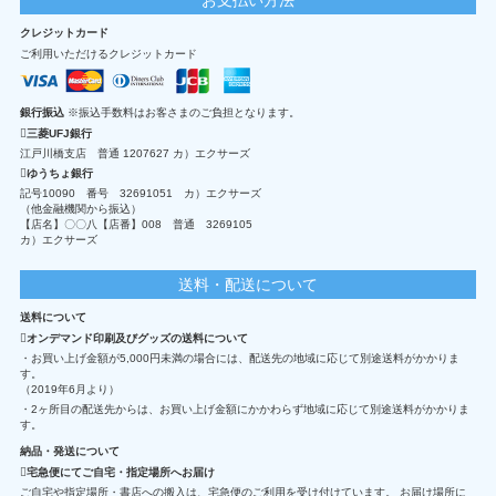
クレジットカード
ご利用いただけるクレジットカード
銀行振込
※振込手数料はお客さまのご負担となります。
三菱UFJ銀行
江戸川橋支店 普通 1207627 カ）エクサーズ
ゆうちょ銀行
記号10090 番号 32691051 カ）エクサーズ
（他金融機関から振込）
【店名】〇〇八【店番】008 普通 3269105
カ）エクサーズ
送料・配送について
送料について
オンデマンド印刷及びグッズの送料について
・お買い上げ金額が5,000円未満の場合には、配送先の地域に応じて別途送料がかかりま
す。
（2019年6月より）
・2ヶ所目の配送先からは、お買い上げ金額にかかわらず地域に応じて別途送料がかかりま
す。
納品・発送について
宅急便にてご自宅・指定場所へお届け
ご自宅や指定場所・書店への搬入は、宅急便のご利用を受け付けています。 お届け場所に