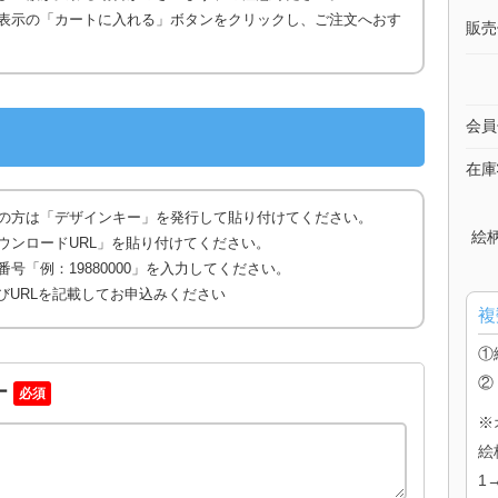
表示の「カートに入れる」ボタンをクリックし、ご注文へおす
販売
会員
在庫
の方は「デザインキー」を発行して貼り付けてください。
絵
ウンロードURL」を貼り付けてください。
号「例：19880000」を入力してください。
びURLを記載してお申込みください
複
①
②
ー
必須
※
絵
1