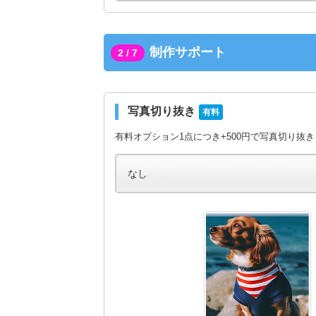
制作サポート
2 / 7
写真切り抜き
有料
有料オプション1点につき+500円で写真切り抜