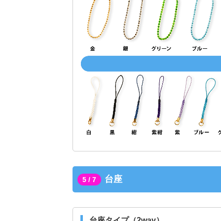
台座
5 / 7
台座タイプ（2way）