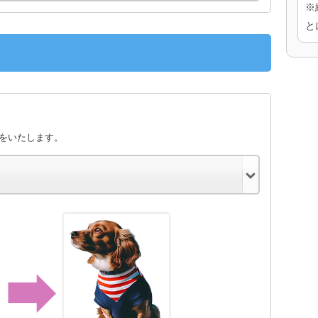
※
と
きをいたします。