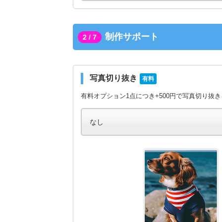
制作サポート
2 / 7
写真切り抜き
有料
有料オプション1点につき+500円で写真切り抜