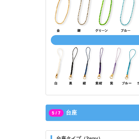
台座
5 / 7
台座タイプ（2way）