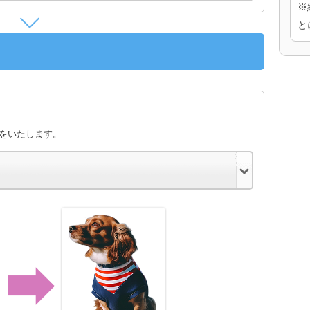
※
と
きをいたします。