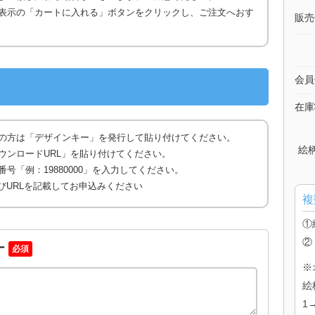
表示の「カートに入れる」ボタンをクリックし、ご注文へおす
販売
会員
在庫
の方は「デザインキー」を発行して貼り付けてください。
絵
ウンロードURL」を貼り付けてください。
号「例：19880000」を入力してください。
びURLを記載してお申込みください
複
①
②
ー
必須
※
絵
1