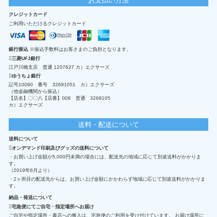
クレジットカード
ご利用いただけるクレジットカード
銀行振込
※振込手数料はお客さまのご負担となります。
三菱UFJ銀行
江戸川橋支店 普通 1207627 カ）エクサーズ
ゆうちょ銀行
記号10090 番号 32691051 カ）エクサーズ
（他金融機関から振込）
【店名】〇〇八【店番】008 普通 3269105
カ）エクサーズ
送料・配送について
送料について
オンデマンド印刷及びグッズの送料について
・お買い上げ金額が5,000円未満の場合には、配送先の地域に応じて別途送料がかかりま
す。
（2019年6月より）
・2ヶ所目の配送先からは、お買い上げ金額にかかわらず地域に応じて別途送料がかかりま
す。
納品・発送について
宅急便にてご自宅・指定場所へお届け
ご自宅や指定場所・書店への搬入は、宅急便のご利用を受け付けています。 お届け場所に