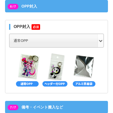
OPP封入
6 / 7
OPP封入
必須
備考・イベント搬入など
7 / 7