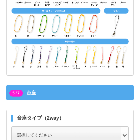
台座
5 / 7
台座タイプ（2way）