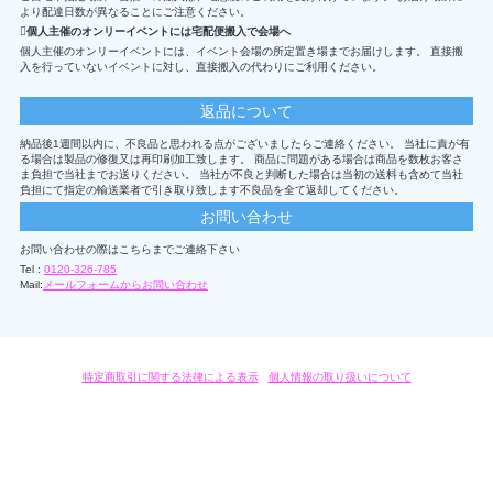
より配達日数が異なることにご注意ください。
個人主催のオンリーイベントには宅配便搬入で会場へ
個人主催のオンリーイベントには、イベント会場の所定置き場までお届けします。 直接搬
入を行っていないイベントに対し、直接搬入の代わりにご利用ください。
返品について
納品後1週間以内に、不良品と思われる点がございましたらご連絡ください。 当社に責が有
る場合は製品の修復又は再印刷加工致します。 商品に問題がある場合は商品を数枚お客さ
ま負担で当社までお送りください。 当社が不良と判断した場合は当初の送料も含めて当社
負担にて指定の輸送業者で引き取り致します不良品を全て返却してください。
お問い合わせ
お問い合わせの際はこちらまでご連絡下さい
Tel :
0120-326-785
Mail:
メールフォームからお問い合わせ
特定商取引に関する法律による表示
/
個人情報の取り扱いについて
オリジナルグッズ・OEM製作はモノラボ・ファクトリーにおまかせください。
Copyright c 2004-2019 KYOYU-ONDEMAND. All Rights Reserved.