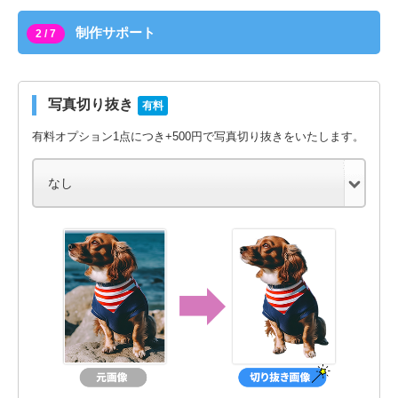
制作サポート
2 / 7
写真切り抜き
有料
有料オプション1点につき+500円で写真切り抜きをいたします。