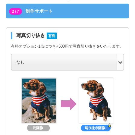
制作サポート
2 / 7
写真切り抜き
有料
有料オプション1点につき+500円で写真切り抜きをいたします。