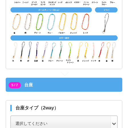
台座
5 / 7
台座タイプ（2way）