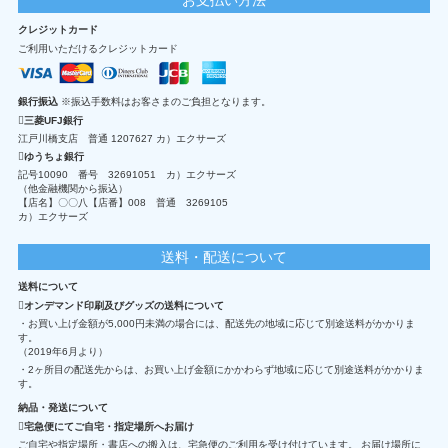
クレジットカード
ご利用いただけるクレジットカード
銀行振込
※振込手数料はお客さまのご負担となります。
三菱UFJ銀行
江戸川橋支店 普通 1207627 カ）エクサーズ
ゆうちょ銀行
記号10090 番号 32691051 カ）エクサーズ
（他金融機関から振込）
【店名】〇〇八【店番】008 普通 3269105
カ）エクサーズ
送料・配送について
送料について
オンデマンド印刷及びグッズの送料について
・お買い上げ金額が5,000円未満の場合には、配送先の地域に応じて別途送料がかかりま
す。
（2019年6月より）
・2ヶ所目の配送先からは、お買い上げ金額にかかわらず地域に応じて別途送料がかかりま
す。
納品・発送について
宅急便にてご自宅・指定場所へお届け
ご自宅や指定場所・書店への搬入は、宅急便のご利用を受け付けています。 お届け場所に