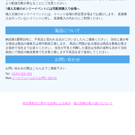
より配達日数が異なることにご注意ください。
個人主催のオンリーイベントには宅配便搬入で会場へ
個人主催のオンリーイベントには、イベント会場の所定置き場までお届けします。 直接搬
入を行っていないイベントに対し、直接搬入の代わりにご利用ください。
返品について
納品後1週間以内に、不良品と思われる点がございましたらご連絡ください。 当社に責が有
る場合は製品の修復又は再印刷加工致します。 商品に問題がある場合は商品を数枚お客さ
ま負担で当社までお送りください。 当社が不良と判断した場合は当初の送料も含めて当社
負担にて指定の輸送業者で引き取り致します不良品を全て返却してください。
お問い合わせ
お問い合わせの際はこちらまでご連絡下さい
Tel :
0120-326-785
Mail:
メールフォームからお問い合わせ
特定商取引に関する法律による表示
/
個人情報の取り扱いについて
オリジナルグッズ・OEM製作はモノラボ・ファクトリーにおまかせください。
Copyright c 2004-2019 KYOYU-ONDEMAND. All Rights Reserved.