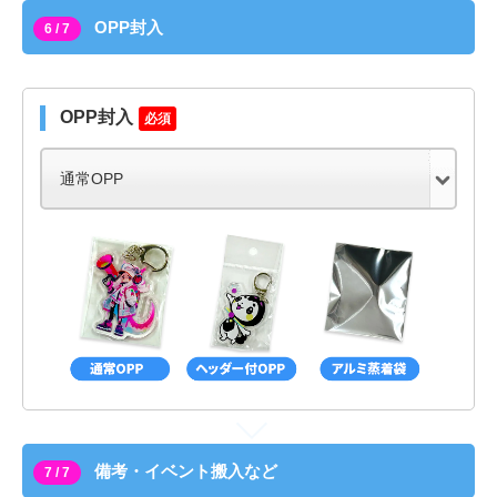
OPP封入
6 / 7
OPP封入
必須
備考・イベント搬入など
7 / 7