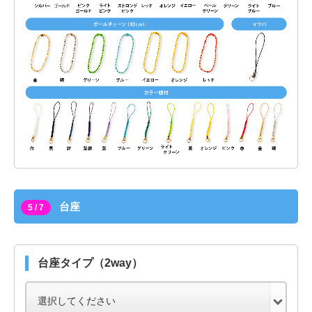
台座
5 / 7
台座タイプ（2way）