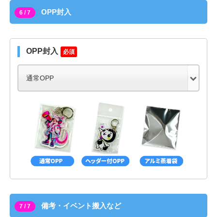
OPP封入
6 / 7
OPP封入
必須
備考・イベント搬入など
7 / 7