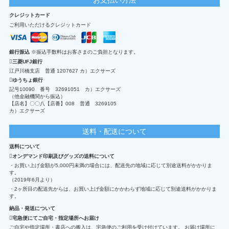
クレジットカード
ご利用いただけるクレジットカード
銀行振込
※振込手数料はお客さまのご負担となります。
三菱UFJ銀行
江戸川橋支店 普通 1207627 カ）エクサーズ
ゆうちょ銀行
記号10090 番号 32691051 カ）エクサーズ
（他金融機関から振込）
【店名】〇〇八【店番】008 普通 3269105
カ）エクサーズ
送料・配送について
送料について
オンデマンド印刷及びグッズの送料について
・お買い上げ金額が5,000円未満の場合には、配送先の地域に応じて別途送料がかかりま
す。
（2019年6月より）
・2ヶ所目の配送先からは、お買い上げ金額にかかわらず地域に応じて別途送料がかかりま
す。
納品・発送について
宅急便にてご自宅・指定場所へお届け
ご自宅や指定場所・書店への搬入は、宅急便のご利用を受け付けています。 お届け場所に