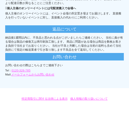
より配達日数が異なることにご注意ください。
個人主催のオンリーイベントには宅配便搬入で会場へ
個人主催のオンリーイベントには、イベント会場の所定置き場までお届けします。 直接搬
入を行っていないイベントに対し、直接搬入の代わりにご利用ください。
返品について
納品後1週間以内に、不良品と思われる点がございましたらご連絡ください。 当社に責が有
る場合は製品の修復又は再印刷加工致します。 商品に問題がある場合は商品を数枚お客さ
ま負担で当社までお送りください。 当社が不良と判断した場合は当初の送料も含めて当社
負担にて指定の輸送業者で引き取り致します不良品を全て返却してください。
お問い合わせ
お問い合わせの際はこちらまでご連絡下さい
Tel :
0120-326-785
Mail:
メールフォームからお問い合わせ
特定商取引に関する法律による表示
/
個人情報の取り扱いについて
オリジナルグッズ・OEM製作はモノラボ・ファクトリーにおまかせください。
Copyright c 2004-2019 KYOYU-ONDEMAND. All Rights Reserved.