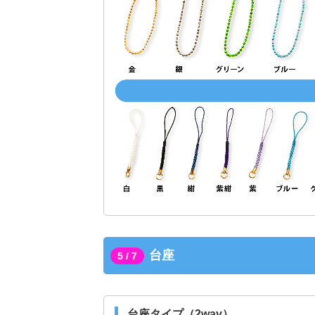
台座
5 / 7
台座タイプ（2way）