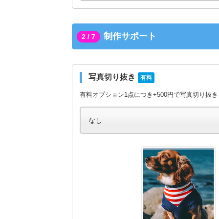
制作サポート
2 / 7
写真切り抜き
有料
有料オプション1点につき+500円で写真切り抜