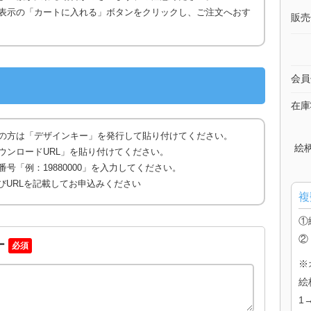
表示の「カートに入れる」ボタンをクリックし、ご注文へおす
販売
会員
在庫
の方は「デザインキー」を発行して貼り付けてください。
絵
ウンロードURL」を貼り付けてください。
号「例：19880000」を入力してください。
びURLを記載してお申込みください
複
①
②
ー
必須
※
絵
1