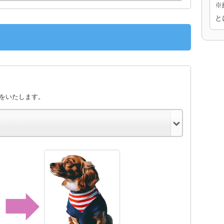
※
と
きをいたします。