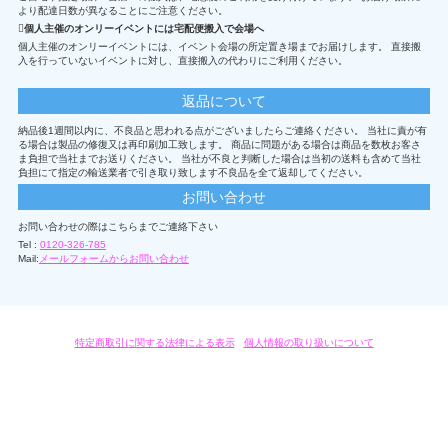
より配達日数が異なることにご注意ください。
個人主催のオンリーイベントには宅配便搬入で会場へ
個人主催のオンリーイベントには、イベント会場の所定置き場までお届けします。 直接搬
入を行っていないイベントに対し、直接搬入の代わりにご利用ください。
返品について
納品後1週間以内に、不良品と思われる点がございましたらご連絡ください。 当社に責が有
る場合は製品の修復又は再印刷加工致します。 商品に問題がある場合は商品を数枚お客さ
ま負担で当社までお送りください。 当社が不良と判断した場合は当初の送料も含めて当社
負担にて指定の輸送業者で引き取り致します不良品を全て返却してください。
お問い合わせ
お問い合わせの際はこちらまでご連絡下さい
Tel :
0120-326-785
Mail:
メールフォームからお問い合わせ
特定商取引に関する法律による表示
/
個人情報の取り扱いについて
オリジナルグッズ・OEM製作はモノラボ・ファクトリーにおまかせください。
Copyright c 2004-2019 KYOYU-ONDEMAND. All Rights Reserved.