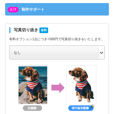
制作サポート
2 / 7
写真切り抜き
有料
有料オプション1点につき+500円で写真切り抜きをいたします。