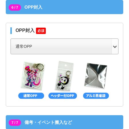
OPP封入
6 / 7
OPP封入
必須
備考・イベント搬入など
7 / 7