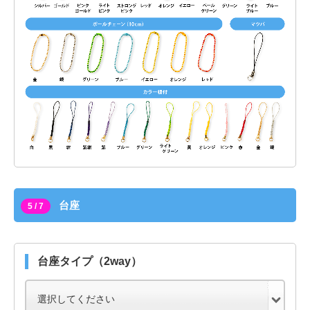
台座
5 / 7
台座タイプ（2way）