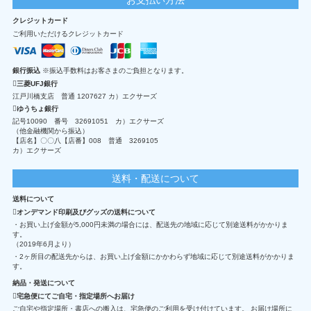
クレジットカード
ご利用いただけるクレジットカード
銀行振込
※振込手数料はお客さまのご負担となります。
三菱UFJ銀行
江戸川橋支店 普通 1207627 カ）エクサーズ
ゆうちょ銀行
記号10090 番号 32691051 カ）エクサーズ
（他金融機関から振込）
【店名】〇〇八【店番】008 普通 3269105
カ）エクサーズ
送料・配送について
送料について
オンデマンド印刷及びグッズの送料について
・お買い上げ金額が5,000円未満の場合には、配送先の地域に応じて別途送料がかかりま
す。
（2019年6月より）
・2ヶ所目の配送先からは、お買い上げ金額にかかわらず地域に応じて別途送料がかかりま
す。
納品・発送について
宅急便にてご自宅・指定場所へお届け
ご自宅や指定場所・書店への搬入は、宅急便のご利用を受け付けています。 お届け場所に