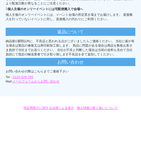
より配達日数が異なることにご注意ください。
個人主催のオンリーイベントには宅配便搬入で会場へ
個人主催のオンリーイベントには、イベント会場の所定置き場までお届けします。 直接搬
入を行っていないイベントに対し、直接搬入の代わりにご利用ください。
返品について
納品後1週間以内に、不良品と思われる点がございましたらご連絡ください。 当社に責が有
る場合は製品の修復又は再印刷加工致します。 商品に問題がある場合は商品を数枚お客さ
ま負担で当社までお送りください。 当社が不良と判断した場合は当初の送料も含めて当社
負担にて指定の輸送業者で引き取り致します不良品を全て返却してください。
お問い合わせ
お問い合わせの際はこちらまでご連絡下さい
Tel :
0120-326-785
Mail:
メールフォームからお問い合わせ
特定商取引に関する法律による表示
/
個人情報の取り扱いについて
オリジナルグッズ・OEM製作はモノラボ・ファクトリーにおまかせください。
Copyright c 2004-2019 KYOYU-ONDEMAND. All Rights Reserved.