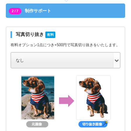
制作サポート
2 / 7
写真切り抜き
有料
有料オプション1点につき+500円で写真切り抜きをいたします。