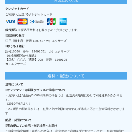
クレジットカード
ご利用いただけるクレジットカード
銀行振込
※振込手数料はお客さまのご負担となります。
三菱UFJ銀行
江戸川橋支店 普通 1207627 カ）エクサーズ
ゆうちょ銀行
記号10090 番号 32691051 カ）エクサーズ
（他金融機関から振込）
【店名】〇〇八【店番】008 普通 3269105
カ）エクサーズ
送料・配送について
送料について
オンデマンド印刷及びグッズの送料について
・お買い上げ金額が5,000円未満の場合には、配送先の地域に応じて別途送料がかかりま
す。
（2019年6月より）
・2ヶ所目の配送先からは、お買い上げ金額にかかわらず地域に応じて別途送料がかかりま
す。
納品・発送について
宅急便にてご自宅・指定場所へお届け
ご自宅や指定場所・書店への搬入は、宅急便のご利用を受け付けています。 お届け場所に