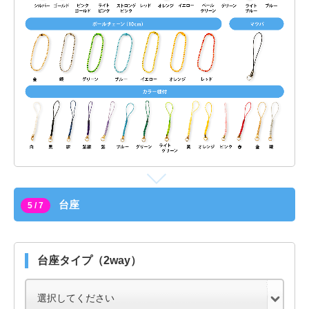
台座
5 / 7
台座タイプ（2way）