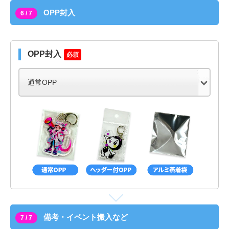
OPP封入
6 / 7
OPP封入
必須
備考・イベント搬入など
7 / 7