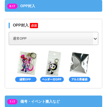
OPP封入
6 / 7
OPP封入
必須
備考・イベント搬入など
7 / 7