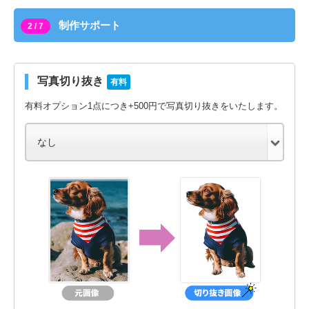
制作サポート
2 / 7
写真切り抜き
有料
有料オプション1点につき+500円で写真切り抜きをいたします。