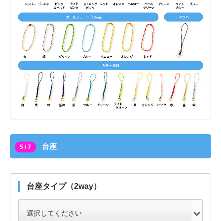
台座
5 / 7
台座タイプ（2way）