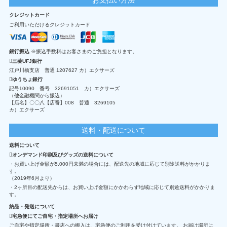
クレジットカード
ご利用いただけるクレジットカード
銀行振込
※振込手数料はお客さまのご負担となります。
三菱UFJ銀行
江戸川橋支店 普通 1207627 カ）エクサーズ
ゆうちょ銀行
記号10090 番号 32691051 カ）エクサーズ
（他金融機関から振込）
【店名】〇〇八【店番】008 普通 3269105
カ）エクサーズ
送料・配送について
送料について
オンデマンド印刷及びグッズの送料について
・お買い上げ金額が5,000円未満の場合には、配送先の地域に応じて別途送料がかかりま
す。
（2019年6月より）
・2ヶ所目の配送先からは、お買い上げ金額にかかわらず地域に応じて別途送料がかかりま
す。
納品・発送について
宅急便にてご自宅・指定場所へお届け
ご自宅や指定場所・書店への搬入は、宅急便のご利用を受け付けています。 お届け場所に