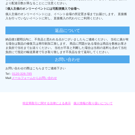
より配達日数が異なることにご注意ください。
個人主催のオンリーイベントには宅配便搬入で会場へ
個人主催のオンリーイベントには、イベント会場の所定置き場までお届けします。 直接搬
入を行っていないイベントに対し、直接搬入の代わりにご利用ください。
返品について
納品後1週間以内に、不良品と思われる点がございましたらご連絡ください。 当社に責が有
る場合は製品の修復又は再印刷加工致します。 商品に問題がある場合は商品を数枚お客さ
ま負担で当社までお送りください。 当社が不良と判断した場合は当初の送料も含めて当社
負担にて指定の輸送業者で引き取り致します不良品を全て返却してください。
お問い合わせ
お問い合わせの際はこちらまでご連絡下さい
Tel :
0120-326-785
Mail:
メールフォームからお問い合わせ
特定商取引に関する法律による表示
/
個人情報の取り扱いについて
オリジナルグッズ・OEM製作はモノラボ・ファクトリーにおまかせください。
Copyright c 2004-2019 KYOYU-ONDEMAND. All Rights Reserved.