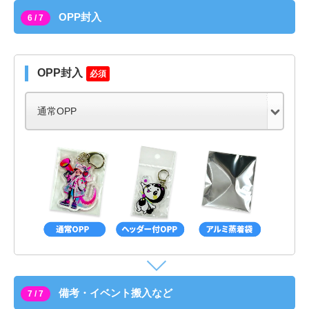
OPP封入
6 / 7
OPP封入
必須
備考・イベント搬入など
7 / 7