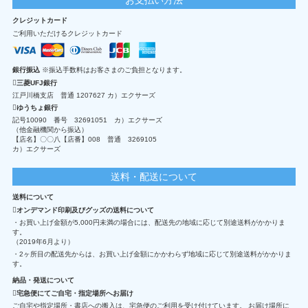
クレジットカード
ご利用いただけるクレジットカード
銀行振込
※振込手数料はお客さまのご負担となります。
三菱UFJ銀行
江戸川橋支店 普通 1207627 カ）エクサーズ
ゆうちょ銀行
記号10090 番号 32691051 カ）エクサーズ
（他金融機関から振込）
【店名】〇〇八【店番】008 普通 3269105
カ）エクサーズ
送料・配送について
送料について
オンデマンド印刷及びグッズの送料について
・お買い上げ金額が5,000円未満の場合には、配送先の地域に応じて別途送料がかかりま
す。
（2019年6月より）
・2ヶ所目の配送先からは、お買い上げ金額にかかわらず地域に応じて別途送料がかかりま
す。
納品・発送について
宅急便にてご自宅・指定場所へお届け
ご自宅や指定場所・書店への搬入は、宅急便のご利用を受け付けています。 お届け場所に