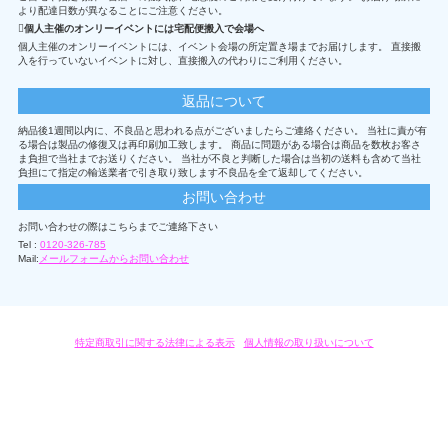
より配達日数が異なることにご注意ください。
個人主催のオンリーイベントには宅配便搬入で会場へ
個人主催のオンリーイベントには、イベント会場の所定置き場までお届けします。 直接搬
入を行っていないイベントに対し、直接搬入の代わりにご利用ください。
返品について
納品後1週間以内に、不良品と思われる点がございましたらご連絡ください。 当社に責が有
る場合は製品の修復又は再印刷加工致します。 商品に問題がある場合は商品を数枚お客さ
ま負担で当社までお送りください。 当社が不良と判断した場合は当初の送料も含めて当社
負担にて指定の輸送業者で引き取り致します不良品を全て返却してください。
お問い合わせ
お問い合わせの際はこちらまでご連絡下さい
Tel :
0120-326-785
Mail:
メールフォームからお問い合わせ
特定商取引に関する法律による表示
/
個人情報の取り扱いについて
オリジナルグッズ・OEM製作はモノラボ・ファクトリーにおまかせください。
Copyright c 2004-2019 KYOYU-ONDEMAND. All Rights Reserved.