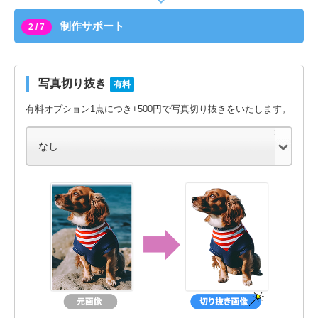
制作サポート
2 / 7
写真切り抜き
有料
有料オプション1点につき+500円で写真切り抜きをいたします。