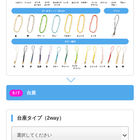
台座
5 / 7
台座タイプ（2way）