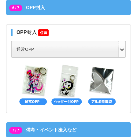
OPP封入
6 / 7
OPP封入
必須
備考・イベント搬入など
7 / 7