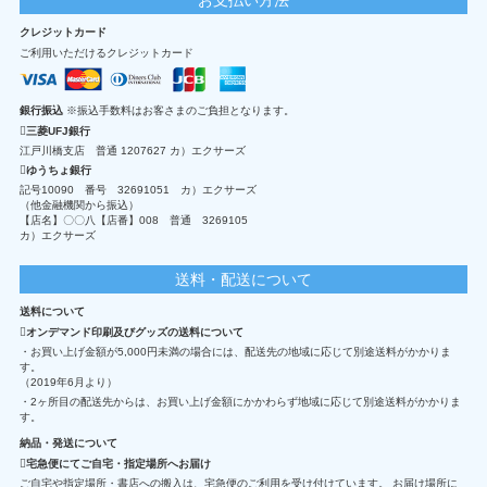
クレジットカード
ご利用いただけるクレジットカード
銀行振込
※振込手数料はお客さまのご負担となります。
三菱UFJ銀行
江戸川橋支店 普通 1207627 カ）エクサーズ
ゆうちょ銀行
記号10090 番号 32691051 カ）エクサーズ
（他金融機関から振込）
【店名】〇〇八【店番】008 普通 3269105
カ）エクサーズ
送料・配送について
送料について
オンデマンド印刷及びグッズの送料について
・お買い上げ金額が5,000円未満の場合には、配送先の地域に応じて別途送料がかかりま
す。
（2019年6月より）
・2ヶ所目の配送先からは、お買い上げ金額にかかわらず地域に応じて別途送料がかかりま
す。
納品・発送について
宅急便にてご自宅・指定場所へお届け
ご自宅や指定場所・書店への搬入は、宅急便のご利用を受け付けています。 お届け場所に