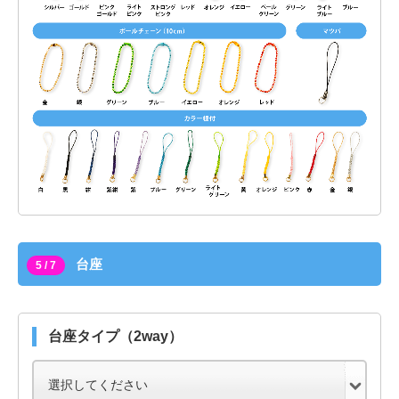
台座
5 / 7
台座タイプ（2way）