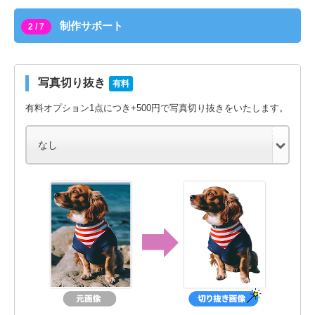
制作サポート
2 / 7
写真切り抜き
有料
有料オプション1点につき+500円で写真切り抜きをいたします。