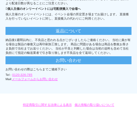
より配達日数が異なることにご注意ください。
個人主催のオンリーイベントには宅配便搬入で会場へ
個人主催のオンリーイベントには、イベント会場の所定置き場までお届けします。 直接搬
入を行っていないイベントに対し、直接搬入の代わりにご利用ください。
返品について
納品後1週間以内に、不良品と思われる点がございましたらご連絡ください。 当社に責が有
る場合は製品の修復又は再印刷加工致します。 商品に問題がある場合は商品を数枚お客さ
ま負担で当社までお送りください。 当社が不良と判断した場合は当初の送料も含めて当社
負担にて指定の輸送業者で引き取り致します不良品を全て返却してください。
お問い合わせ
お問い合わせの際はこちらまでご連絡下さい
Tel :
0120-326-785
Mail:
メールフォームからお問い合わせ
特定商取引に関する法律による表示
/
個人情報の取り扱いについて
オリジナルグッズ・OEM製作はモノラボ・ファクトリーにおまかせください。
Copyright c 2004-2019 KYOYU-ONDEMAND. All Rights Reserved.