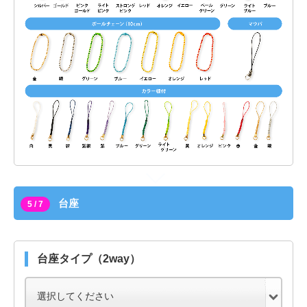
台座
5 / 7
台座タイプ（2way）