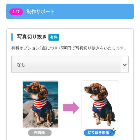
制作サポート
2 / 7
写真切り抜き
有料
有料オプション1点につき+500円で写真切り抜きをいたします。