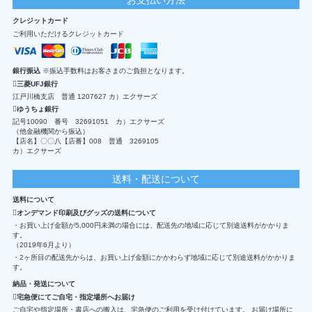
クレジットカード
ご利用いただけるクレジットカード
銀行振込
※振込手数料はお客さまのご負担となります。
三菱UFJ銀行
江戸川橋支店 普通 1207627 カ）エクサーズ
ゆうちょ銀行
記号10090 番号 32691051 カ）エクサーズ
（他金融機関から振込）
【店名】〇〇八【店番】008 普通 3269105
カ）エクサーズ
送料・配送について
送料について
オンデマンド印刷及びグッズの送料について
・お買い上げ金額が5,000円未満の場合には、配送先の地域に応じて別途送料がかかりま
す。
（2019年6月より）
・2ヶ所目の配送先からは、お買い上げ金額にかかわらず地域に応じて別途送料がかかりま
す。
納品・発送について
宅急便にてご自宅・指定場所へお届け
ご自宅や指定場所・書店への搬入は、宅急便のご利用を受け付けています。 お届け場所に