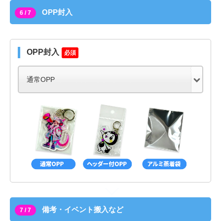
OPP封入
6 / 7
OPP封入
必須
備考・イベント搬入など
7 / 7