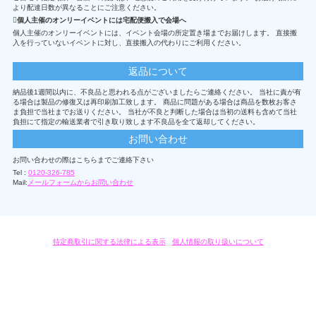
より配達日数が異なることにご注意ください。
個人主催のオンリーイベントには宅配便搬入で会場へ
個人主催のオンリーイベントには、イベント会場の所定置き場までお届けします。 直接搬
入を行っていないイベントに対し、直接搬入の代わりにご利用ください。
返品について
納品後1週間以内に、不良品と思われる点がございましたらご連絡ください。 当社に責が有
る場合は製品の修復又は再印刷加工致します。 商品に問題がある場合は商品を数枚お客さ
ま負担で当社までお送りください。 当社が不良と判断した場合は当初の送料も含めて当社
負担にて指定の輸送業者で引き取り致します不良品を全て返却してください。
お問い合わせ
お問い合わせの際はこちらまでご連絡下さい
Tel :
0120-326-785
Mail:
メールフォームからお問い合わせ
特定商取引に関する法律による表示
/
個人情報の取り扱いについて
オリジナルグッズ・OEM製作はモノラボ・ファクトリーにおまかせください。
Copyright c 2004-2019 KYOYU-ONDEMAND. All Rights Reserved.