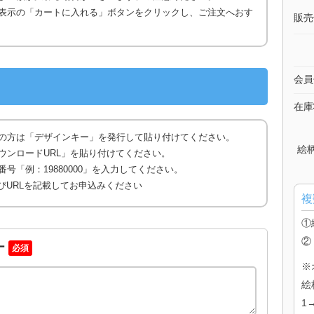
表示の「カートに入れる」ボタンをクリックし、ご注文へおす
販売
会員
在庫
の方は「デザインキー」を発行して貼り付けてください。
絵
ウンロードURL」を貼り付けてください。
号「例：19880000」を入力してください。
びURLを記載してお申込みください
複
①
②
ー
必須
※
絵
1