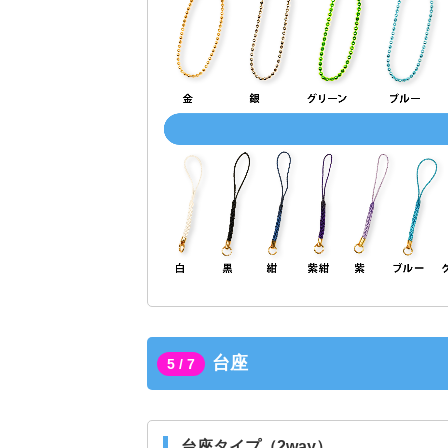
台座
5 / 7
台座タイプ（2way）