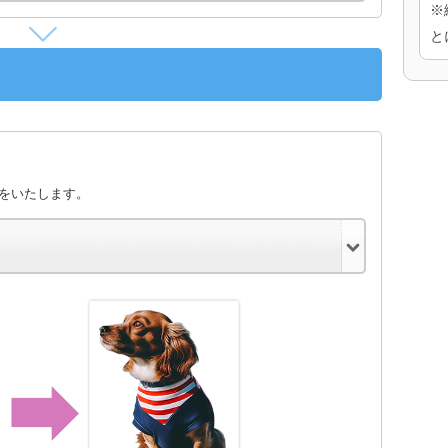
※
と
きをいたします。