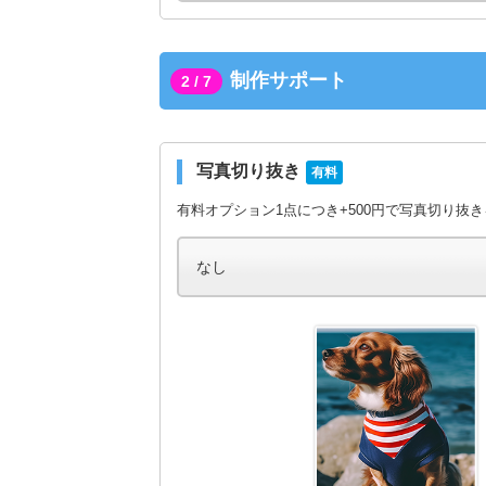
制作サポート
2 / 7
写真切り抜き
有料
有料オプション1点につき+500円で写真切り抜