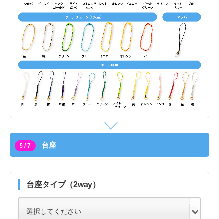
台座
5 / 7
台座タイプ（2way）