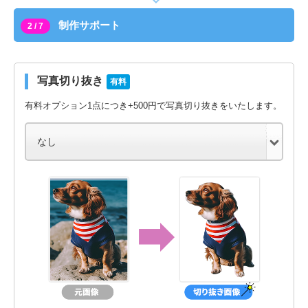
制作サポート
2 / 7
写真切り抜き
有料
有料オプション1点につき+500円で写真切り抜きをいたします。