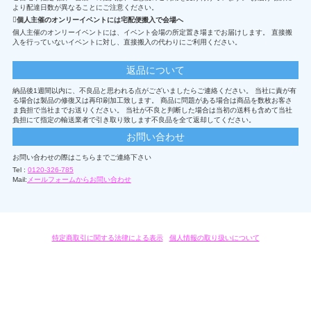
より配達日数が異なることにご注意ください。
個人主催のオンリーイベントには宅配便搬入で会場へ
個人主催のオンリーイベントには、イベント会場の所定置き場までお届けします。 直接搬
入を行っていないイベントに対し、直接搬入の代わりにご利用ください。
返品について
納品後1週間以内に、不良品と思われる点がございましたらご連絡ください。 当社に責が有
る場合は製品の修復又は再印刷加工致します。 商品に問題がある場合は商品を数枚お客さ
ま負担で当社までお送りください。 当社が不良と判断した場合は当初の送料も含めて当社
負担にて指定の輸送業者で引き取り致します不良品を全て返却してください。
お問い合わせ
お問い合わせの際はこちらまでご連絡下さい
Tel :
0120-326-785
Mail:
メールフォームからお問い合わせ
特定商取引に関する法律による表示
/
個人情報の取り扱いについて
オリジナルグッズ・OEM製作はモノラボ・ファクトリーにおまかせください。
Copyright c 2004-2019 KYOYU-ONDEMAND. All Rights Reserved.