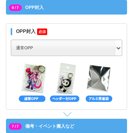
OPP封入
6 / 7
OPP封入
必須
備考・イベント搬入など
7 / 7