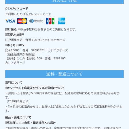
クレジットカード
ご利用いただけるクレジットカード
銀行振込
※振込手数料はお客さまのご負担となります。
三菱UFJ銀行
江戸川橋支店 普通 1207627 カ）エクサーズ
ゆうちょ銀行
記号10090 番号 32691051 カ）エクサーズ
（他金融機関から振込）
【店名】〇〇八【店番】008 普通 3269105
カ）エクサーズ
送料・配送について
送料について
オンデマンド印刷及びグッズの送料について
・お買い上げ金額が5,000円未満の場合には、配送先の地域に応じて別途送料がかかりま
す。
（2019年6月より）
・2ヶ所目の配送先からは、お買い上げ金額にかかわらず地域に応じて別途送料がかかりま
す。
納品・発送について
宅急便にてご自宅・指定場所へお届け
ご自宅や指定場所・書店への搬入は、宅急便のご利用を受け付けています。 お届け場所に