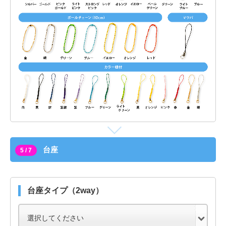
台座
5 / 7
台座タイプ（2way）