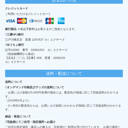
クレジットカード
ご利用いただけるクレジットカード
銀行振込
※振込手数料はお客さまのご負担となります。
三菱UFJ銀行
江戸川橋支店 普通 1207627 カ）エクサーズ
ゆうちょ銀行
記号10090 番号 32691051 カ）エクサーズ
（他金融機関から振込）
【店名】〇〇八【店番】008 普通 3269105
カ）エクサーズ
送料・配送について
送料について
オンデマンド印刷及びグッズの送料について
・お買い上げ金額が5,000円未満の場合には、配送先の地域に応じて別途送料がかかりま
す。
（2019年6月より）
・2ヶ所目の配送先からは、お買い上げ金額にかかわらず地域に応じて別途送料がかかりま
す。
納品・発送について
宅急便にてご自宅・指定場所へお届け
ご自宅や指定場所・書店への搬入は、宅急便のご利用を受け付けています。 お届け場所に