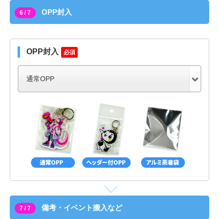
OPP封入
6 / 7
OPP封入
必須
備考・イベント搬入など
7 / 7