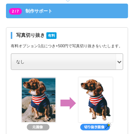
制作サポート
2 / 7
写真切り抜き
有料
有料オプション1点につき+500円で写真切り抜きをいたします。