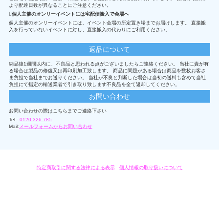
より配達日数が異なることにご注意ください。
個人主催のオンリーイベントには宅配便搬入で会場へ
個人主催のオンリーイベントには、イベント会場の所定置き場までお届けします。 直接搬
入を行っていないイベントに対し、直接搬入の代わりにご利用ください。
返品について
納品後1週間以内に、不良品と思われる点がございましたらご連絡ください。 当社に責が有
る場合は製品の修復又は再印刷加工致します。 商品に問題がある場合は商品を数枚お客さ
ま負担で当社までお送りください。 当社が不良と判断した場合は当初の送料も含めて当社
負担にて指定の輸送業者で引き取り致します不良品を全て返却してください。
お問い合わせ
お問い合わせの際はこちらまでご連絡下さい
Tel :
0120-326-785
Mail:
メールフォームからお問い合わせ
特定商取引に関する法律による表示
/
個人情報の取り扱いについて
オリジナルグッズ・OEM製作はモノラボ・ファクトリーにおまかせください。
Copyright c 2004-2019 KYOYU-ONDEMAND. All Rights Reserved.