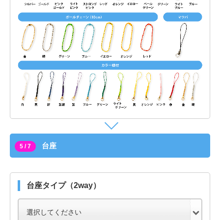
台座
5 / 7
台座タイプ（2way）