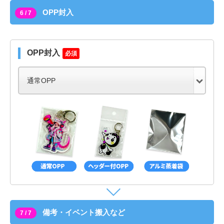
OPP封入
6 / 7
OPP封入
必須
備考・イベント搬入など
7 / 7