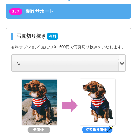
制作サポート
2 / 7
写真切り抜き
有料
有料オプション1点につき+500円で写真切り抜きをいたします。