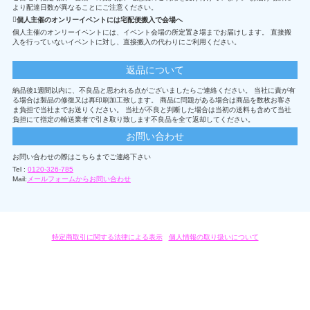
より配達日数が異なることにご注意ください。
個人主催のオンリーイベントには宅配便搬入で会場へ
個人主催のオンリーイベントには、イベント会場の所定置き場までお届けします。 直接搬
入を行っていないイベントに対し、直接搬入の代わりにご利用ください。
返品について
納品後1週間以内に、不良品と思われる点がございましたらご連絡ください。 当社に責が有
る場合は製品の修復又は再印刷加工致します。 商品に問題がある場合は商品を数枚お客さ
ま負担で当社までお送りください。 当社が不良と判断した場合は当初の送料も含めて当社
負担にて指定の輸送業者で引き取り致します不良品を全て返却してください。
お問い合わせ
お問い合わせの際はこちらまでご連絡下さい
Tel :
0120-326-785
Mail:
メールフォームからお問い合わせ
特定商取引に関する法律による表示
/
個人情報の取り扱いについて
オリジナルグッズ・OEM製作はモノラボ・ファクトリーにおまかせください。
Copyright c 2004-2019 KYOYU-ONDEMAND. All Rights Reserved.