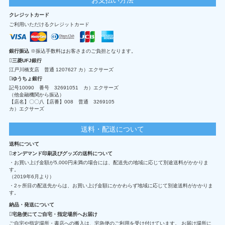
クレジットカード
ご利用いただけるクレジットカード
銀行振込
※振込手数料はお客さまのご負担となります。
三菱UFJ銀行
江戸川橋支店 普通 1207627 カ）エクサーズ
ゆうちょ銀行
記号10090 番号 32691051 カ）エクサーズ
（他金融機関から振込）
【店名】〇〇八【店番】008 普通 3269105
カ）エクサーズ
送料・配送について
送料について
オンデマンド印刷及びグッズの送料について
・お買い上げ金額が5,000円未満の場合には、配送先の地域に応じて別途送料がかかりま
す。
（2019年6月より）
・2ヶ所目の配送先からは、お買い上げ金額にかかわらず地域に応じて別途送料がかかりま
す。
納品・発送について
宅急便にてご自宅・指定場所へお届け
ご自宅や指定場所・書店への搬入は、宅急便のご利用を受け付けています。 お届け場所に