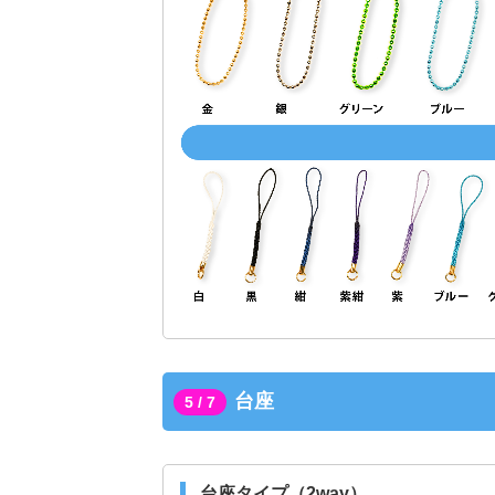
台座
5 / 7
台座タイプ（2way）