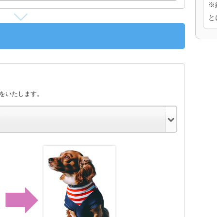
※
と
きをいたします。