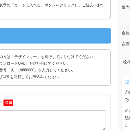
表示の「カートに入れる」ボタンをクリックし、ご注文へおす
販売
会員
在庫
の方は「デザインキー」を発行して貼り付けてください。
絵
ウンロードURL」を貼り付けてください。
号「例：19880000」を入力してください。
びURLを記載してお申込みください
複
①
②
ー
必須
※
絵
1