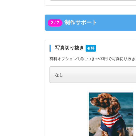
制作サポート
2 / 7
写真切り抜き
有料
有料オプション1点につき+500円で写真切り抜