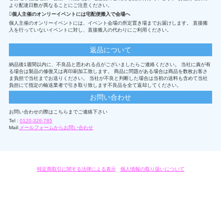
より配達日数が異なることにご注意ください。
個人主催のオンリーイベントには宅配便搬入で会場へ
個人主催のオンリーイベントには、イベント会場の所定置き場までお届けします。 直接搬
入を行っていないイベントに対し、直接搬入の代わりにご利用ください。
返品について
納品後1週間以内に、不良品と思われる点がございましたらご連絡ください。 当社に責が有
る場合は製品の修復又は再印刷加工致します。 商品に問題がある場合は商品を数枚お客さ
ま負担で当社までお送りください。 当社が不良と判断した場合は当初の送料も含めて当社
負担にて指定の輸送業者で引き取り致します不良品を全て返却してください。
お問い合わせ
お問い合わせの際はこちらまでご連絡下さい
Tel :
0120-326-785
Mail:
メールフォームからお問い合わせ
特定商取引に関する法律による表示
/
個人情報の取り扱いについて
オリジナルグッズ・OEM製作はモノラボ・ファクトリーにおまかせください。
Copyright c 2004-2019 KYOYU-ONDEMAND. All Rights Reserved.