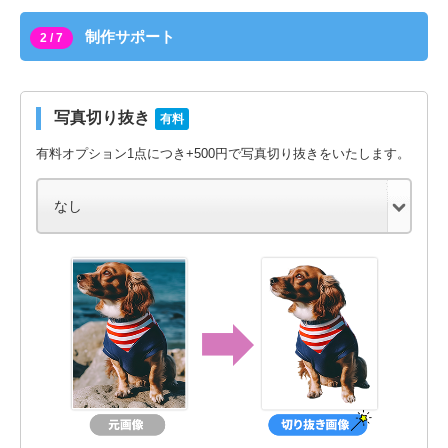
制作サポート
2 / 7
写真切り抜き
有料
有料オプション1点につき+500円で写真切り抜きをいたします。