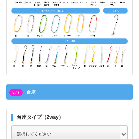
台座
5 / 7
台座タイプ（2way）