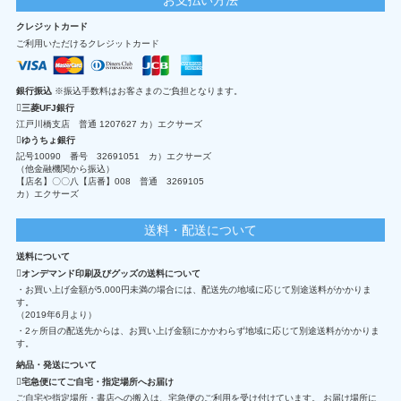
クレジットカード
ご利用いただけるクレジットカード
銀行振込
※振込手数料はお客さまのご負担となります。
三菱UFJ銀行
江戸川橋支店 普通 1207627 カ）エクサーズ
ゆうちょ銀行
記号10090 番号 32691051 カ）エクサーズ
（他金融機関から振込）
【店名】〇〇八【店番】008 普通 3269105
カ）エクサーズ
送料・配送について
送料について
オンデマンド印刷及びグッズの送料について
・お買い上げ金額が5,000円未満の場合には、配送先の地域に応じて別途送料がかかりま
す。
（2019年6月より）
・2ヶ所目の配送先からは、お買い上げ金額にかかわらず地域に応じて別途送料がかかりま
す。
納品・発送について
宅急便にてご自宅・指定場所へお届け
ご自宅や指定場所・書店への搬入は、宅急便のご利用を受け付けています。 お届け場所に