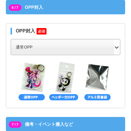
OPP封入
6 / 7
OPP封入
必須
備考・イベント搬入など
7 / 7