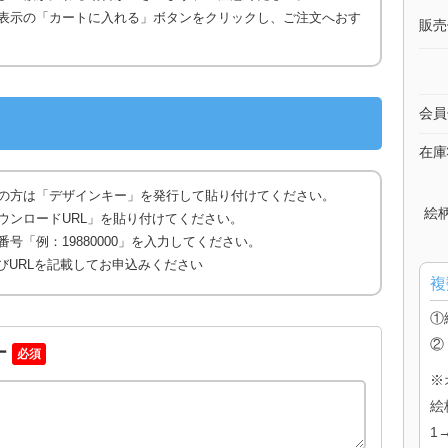
表示の「カートに入れる」ボタンをクリックし、ご注文へおす
販売
会員
在庫
の方は「デザインキー」を発行して貼り付けてください。
絵
ウンロードURL」を貼り付けてください。
号「例：19880000」を入力してください。
びURLを記載してお申込みください
複
①
②
ー
必須
※
絵
1