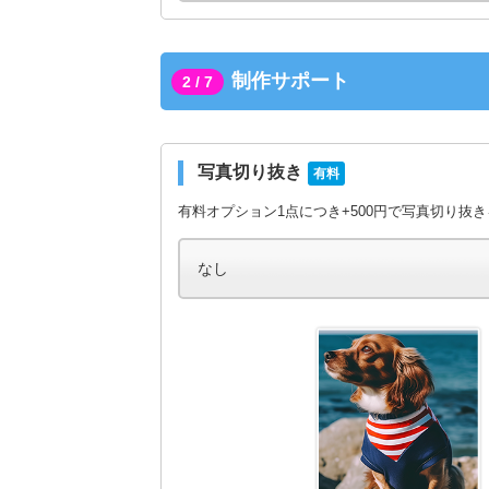
制作サポート
2 / 7
写真切り抜き
有料
有料オプション1点につき+500円で写真切り抜