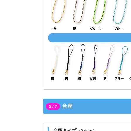
台座
5 / 7
台座タイプ（2way）