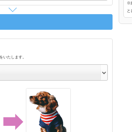
※
と
きをいたします。