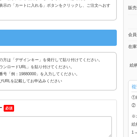
表示の「カートに入れる」ボタンをクリックし、ご注文へおす
販売
会員
在庫
の方は「デザインキー」を発行して貼り付けてください。
絵
ウンロードURL」を貼り付けてください。
号「例：19880000」を入力してください。
びURLを記載してお申込みください
複
①
②
ー
必須
※
絵
1