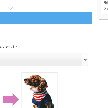
※
と
きをいたします。