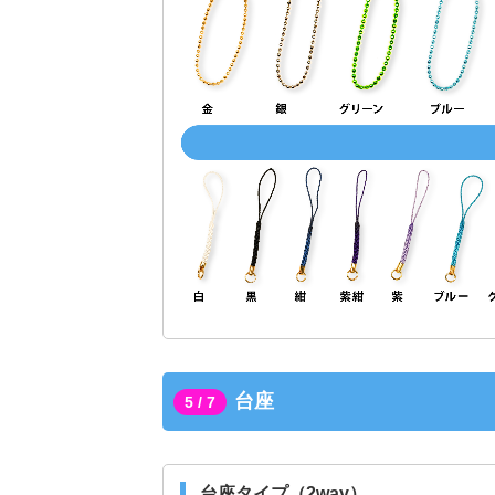
台座
5 / 7
台座タイプ（2way）