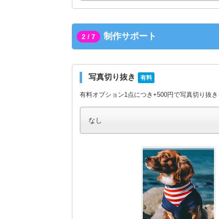
制作サポート
2 / 7
写真切り抜き
有料
有料オプション1点につき+500円で写真切り抜