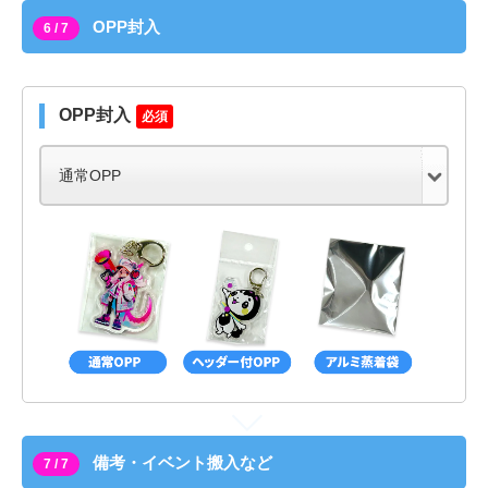
OPP封入
6 / 7
OPP封入
必須
備考・イベント搬入など
7 / 7