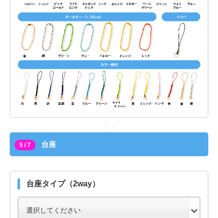
台座
5 / 7
台座タイプ（2way）