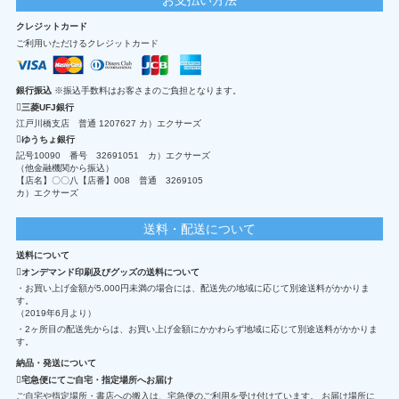
クレジットカード
ご利用いただけるクレジットカード
銀行振込
※振込手数料はお客さまのご負担となります。
三菱UFJ銀行
江戸川橋支店 普通 1207627 カ）エクサーズ
ゆうちょ銀行
記号10090 番号 32691051 カ）エクサーズ
（他金融機関から振込）
【店名】〇〇八【店番】008 普通 3269105
カ）エクサーズ
送料・配送について
送料について
オンデマンド印刷及びグッズの送料について
・お買い上げ金額が5,000円未満の場合には、配送先の地域に応じて別途送料がかかりま
す。
（2019年6月より）
・2ヶ所目の配送先からは、お買い上げ金額にかかわらず地域に応じて別途送料がかかりま
す。
納品・発送について
宅急便にてご自宅・指定場所へお届け
ご自宅や指定場所・書店への搬入は、宅急便のご利用を受け付けています。 お届け場所に