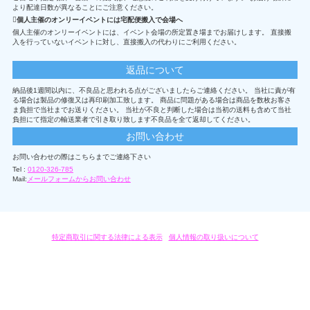
より配達日数が異なることにご注意ください。
個人主催のオンリーイベントには宅配便搬入で会場へ
個人主催のオンリーイベントには、イベント会場の所定置き場までお届けします。 直接搬
入を行っていないイベントに対し、直接搬入の代わりにご利用ください。
返品について
納品後1週間以内に、不良品と思われる点がございましたらご連絡ください。 当社に責が有
る場合は製品の修復又は再印刷加工致します。 商品に問題がある場合は商品を数枚お客さ
ま負担で当社までお送りください。 当社が不良と判断した場合は当初の送料も含めて当社
負担にて指定の輸送業者で引き取り致します不良品を全て返却してください。
お問い合わせ
お問い合わせの際はこちらまでご連絡下さい
Tel :
0120-326-785
Mail:
メールフォームからお問い合わせ
特定商取引に関する法律による表示
/
個人情報の取り扱いについて
オリジナルグッズ・OEM製作はモノラボ・ファクトリーにおまかせください。
Copyright c 2004-2019 KYOYU-ONDEMAND. All Rights Reserved.