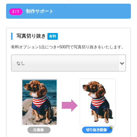
制作サポート
2 / 7
写真切り抜き
有料
有料オプション1点につき+500円で写真切り抜きをいたします。