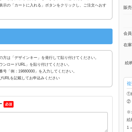
表示の「カートに入れる」ボタンをクリックし、ご注文へおす
販売
会員
在庫
の方は「デザインキー」を発行して貼り付けてください。
絵
ウンロードURL」を貼り付けてください。
号「例：19880000」を入力してください。
びURLを記載してお申込みください
複
①
②
ー
必須
※
絵
1