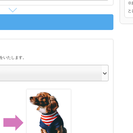
※
と
きをいたします。