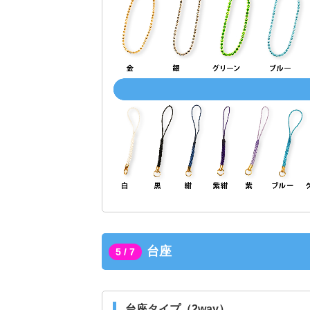
台座
5 / 7
台座タイプ（2way）