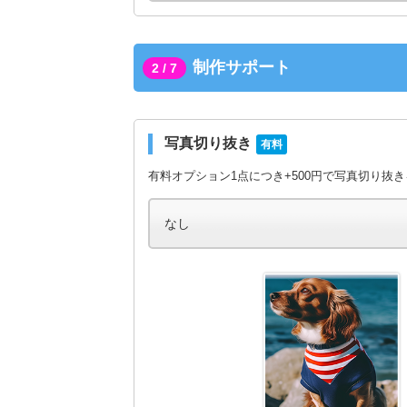
制作サポート
2 / 7
写真切り抜き
有料
有料オプション1点につき+500円で写真切り抜