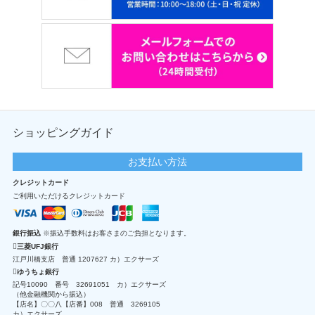
ショッピングガイド
お支払い方法
クレジットカード
ご利用いただけるクレジットカード
銀行振込
※振込手数料はお客さまのご負担となります。
三菱UFJ銀行
江戸川橋支店 普通 1207627 カ）エクサーズ
ゆうちょ銀行
記号10090 番号 32691051 カ）エクサーズ
（他金融機関から振込）
【店名】〇〇八【店番】008 普通 3269105
カ）エクサーズ