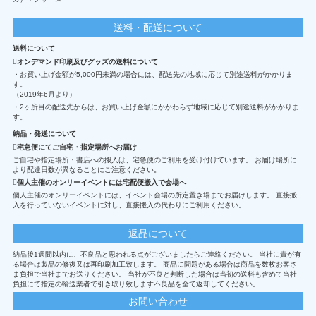
送料・配送について
送料について
オンデマンド印刷及びグッズの送料について
・お買い上げ金額が5,000円未満の場合には、配送先の地域に応じて別途送料がかかりま
す。
（2019年6月より）
・2ヶ所目の配送先からは、お買い上げ金額にかかわらず地域に応じて別途送料がかかりま
す。
納品・発送について
宅急便にてご自宅・指定場所へお届け
ご自宅や指定場所・書店への搬入は、宅急便のご利用を受け付けています。 お届け場所に
より配達日数が異なることにご注意ください。
個人主催のオンリーイベントには宅配便搬入で会場へ
個人主催のオンリーイベントには、イベント会場の所定置き場までお届けします。 直接搬
入を行っていないイベントに対し、直接搬入の代わりにご利用ください。
返品について
納品後1週間以内に、不良品と思われる点がございましたらご連絡ください。 当社に責が有
る場合は製品の修復又は再印刷加工致します。 商品に問題がある場合は商品を数枚お客さ
ま負担で当社までお送りください。 当社が不良と判断した場合は当初の送料も含めて当社
負担にて指定の輸送業者で引き取り致します不良品を全て返却してください。
お問い合わせ