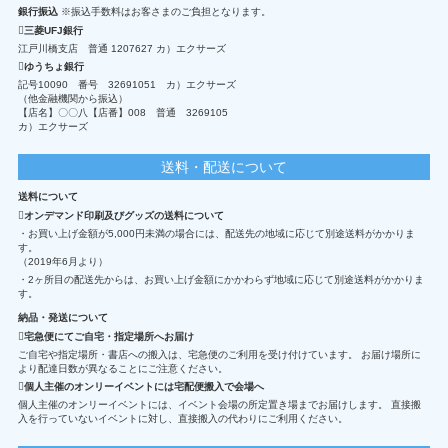
銀行振込
※振込手数料はお客さまのご負担となります。
三菱UFJ銀行
江戸川橋支店 普通 1207627 カ）エクサーズ
ゆうちょ銀行
記号10090 番号 32691051 カ）エクサーズ
（他金融機関から振込）
【店名】〇〇八【店番】008 普通 3269105
カ）エクサーズ
送料・配送について
送料について
オンデマンド印刷及びグッズの送料について
・お買い上げ金額が5,000円未満の場合には、配送先の地域に応じて別途送料がかかりま
す。
（2019年6月より）
・2ヶ所目の配送先からは、お買い上げ金額にかかわらず地域に応じて別途送料がかかりま
す。
納品・発送について
宅急便にてご自宅・指定場所へお届け
ご自宅や指定場所・書店への搬入は、宅急便のご利用を受け付けています。 お届け場所に
より配達日数が異なることにご注意ください。
個人主催のオンリーイベントには宅配便搬入で会場へ
個人主催のオンリーイベントには、イベント会場の所定置き場までお届けします。 直接搬
入を行っていないイベントに対し、直接搬入の代わりにご利用ください。