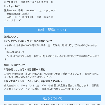
江戸川橋支店 普通 1207627 カ）エクサーズ
ゆうちょ銀行
記号10090 番号 32691051 カ）エクサーズ
（他金融機関から振込）
【店名】〇〇八【店番】008 普通 3269105
カ）エクサーズ
送料・配送について
送料について
オンデマンド印刷及びグッズの送料について
・お買い上げ金額が5,000円未満の場合には、配送先の地域に応じて別途送料がかかりま
す。
（2019年6月より）
・2ヶ所目の配送先からは、お買い上げ金額にかかわらず地域に応じて別途送料がかかりま
す。
納品・発送について
宅急便にてご自宅・指定場所へお届け
ご自宅や指定場所・書店への搬入は、宅急便のご利用を受け付けています。 お届け場所に
より配達日数が異なることにご注意ください。
個人主催のオンリーイベントには宅配便搬入で会場へ
個人主催のオンリーイベントには、イベント会場の所定置き場までお届けします。 直接搬
入を行っていないイベントに対し、直接搬入の代わりにご利用ください。
返品について