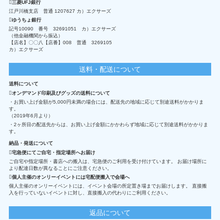
三菱UFJ銀行
江戸川橋支店 普通 1207627 カ）エクサーズ
ゆうちょ銀行
記号10090 番号 32691051 カ）エクサーズ
（他金融機関から振込）
【店名】〇〇八【店番】008 普通 3269105
カ）エクサーズ
送料・配送について
送料について
オンデマンド印刷及びグッズの送料について
・お買い上げ金額が5,000円未満の場合には、配送先の地域に応じて別途送料がかかりま
す。
（2019年6月より）
・2ヶ所目の配送先からは、お買い上げ金額にかかわらず地域に応じて別途送料がかかりま
す。
納品・発送について
宅急便にてご自宅・指定場所へお届け
ご自宅や指定場所・書店への搬入は、宅急便のご利用を受け付けています。 お届け場所に
より配達日数が異なることにご注意ください。
個人主催のオンリーイベントには宅配便搬入で会場へ
個人主催のオンリーイベントには、イベント会場の所定置き場までお届けします。 直接搬
入を行っていないイベントに対し、直接搬入の代わりにご利用ください。
返品について