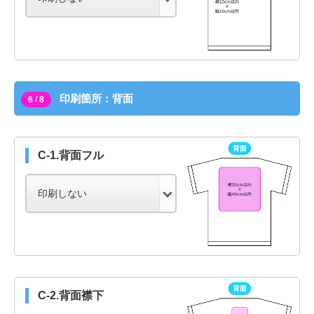
印刷箇所：背面
6 / 8
C-1.背面フル
C-2.背面襟下