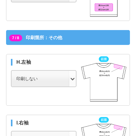
印刷箇所：その他
7 / 8
H.左袖
I.右袖