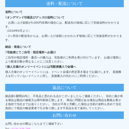
送料・配送について
送料について
オンデマンド印刷及びグッズの送料について
・お買い上げ金額が5,000円未満の場合には、配送先の地域に応じて別途送料がかかりま
す。
（2019年6月より）
・2ヶ所目の配送先からは、お買い上げ金額にかかわらず地域に応じて別途送料がかかりま
す。
納品・発送について
宅急便にてご自宅・指定場所へお届け
ご自宅や指定場所・書店への搬入は、宅急便のご利用を受け付けています。 お届け場所に
より配達日数が異なることにご注意ください。
個人主催のオンリーイベントには宅配便搬入で会場へ
個人主催のオンリーイベントには、イベント会場の所定置き場までお届けします。 直接搬
入を行っていないイベントに対し、直接搬入の代わりにご利用ください。
返品について
納品後1週間以内に、不良品と思われる点がございましたらご連絡ください。 当社に責が有
る場合は製品の修復又は再印刷加工致します。 商品に問題がある場合は商品を数枚お客さ
ま負担で当社までお送りください。 当社が不良と判断した場合は当初の送料も含めて当社
負担にて指定の輸送業者で引き取り致します不良品を全て返却してください。
お問い合わせ
お問い合わせの際はこちらまでご連絡下さい
Tel :
0120-326-785