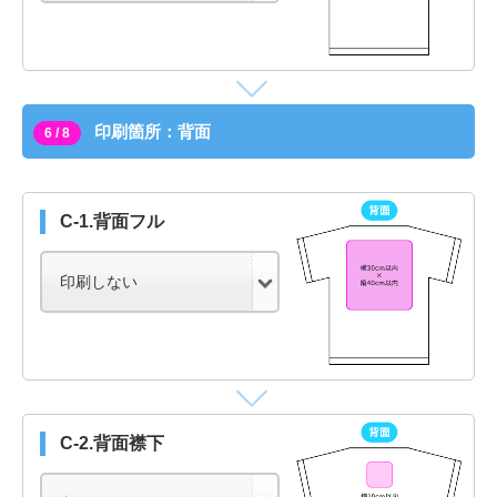
印刷箇所：背面
6 / 8
C-1.背面フル
C-2.背面襟下