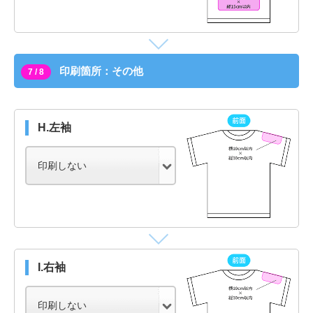
印刷箇所：その他
7 / 8
H.左袖
I.右袖