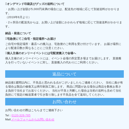
オンデマンド印刷及びグッズの送料について
・お買い上げ金額が5,000円未満の場合には、配送先の地域に応じて別途送料がかかりま
す。
（2019年6月より）
・2ヶ所目の配送先からは、お買い上げ金額にかかわらず地域に応じて別途送料がかかりま
す。
納品・発送について
宅急便にてご自宅・指定場所へお届け
ご自宅や指定場所・書店への搬入は、宅急便のご利用を受け付けています。 お届け場所に
より配達日数が異なることにご注意ください。
個人主催のオンリーイベントには宅配便搬入で会場へ
個人主催のオンリーイベントには、イベント会場の所定置き場までお届けします。 直接搬
入を行っていないイベントに対し、直接搬入の代わりにご利用ください。
返品について
納品後1週間以内に、不良品と思われる点がございましたらご連絡ください。 当社に責が有
る場合は製品の修復又は再印刷加工致します。 商品に問題がある場合は商品を数枚お客さ
ま負担で当社までお送りください。 当社が不良と判断した場合は当初の送料も含めて当社
負担にて指定の輸送業者で引き取り致します不良品を全て返却してください。
お問い合わせ
お問い合わせの際はこちらまでご連絡下さい
Tel :
0120-326-785
Mail:
メールフォームからお問い合わせ