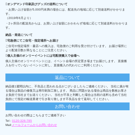
オンデマンド印刷及びグッズの送料について
・お買い上げ金額が5,000円未満の場合には、配送先の地域に応じて別途送料がかかりま
す。
（2019年6月より）
・2ヶ所目の配送先からは、お買い上げ金額にかかわらず地域に応じて別途送料がかかりま
す。
納品・発送について
宅急便にてご自宅・指定場所へお届け
ご自宅や指定場所・書店への搬入は、宅急便のご利用を受け付けています。 お届け場所に
より配達日数が異なることにご注意ください。
個人主催のオンリーイベントには宅配便搬入で会場へ
個人主催のオンリーイベントには、イベント会場の所定置き場までお届けします。 直接搬
入を行っていないイベントに対し、直接搬入の代わりにご利用ください。
返品について
納品後1週間以内に、不良品と思われる点がございましたらご連絡ください。 当社に責が有
る場合は製品の修復又は再印刷加工致します。 商品に問題がある場合は商品を数枚お客さ
ま負担で当社までお送りください。 当社が不良と判断した場合は当初の送料も含めて当社
負担にて指定の輸送業者で引き取り致します不良品を全て返却してください。
お問い合わせ
お問い合わせの際はこちらまでご連絡下さい
Tel :
0120-326-785
Mail:
メールフォームからお問い合わせ