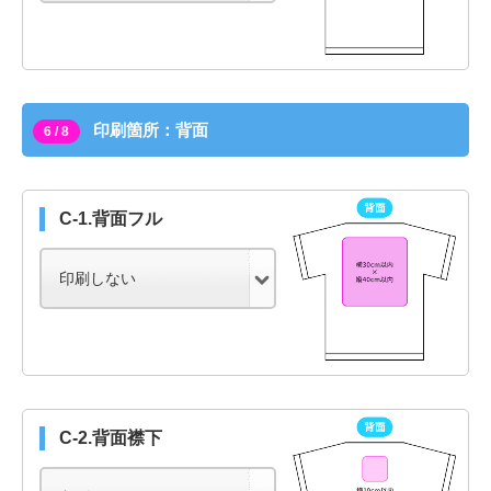
印刷箇所：背面
6 / 8
C-1.背面フル
C-2.背面襟下