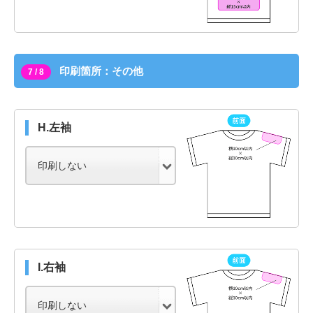
印刷箇所：その他
7 / 8
H.左袖
I.右袖