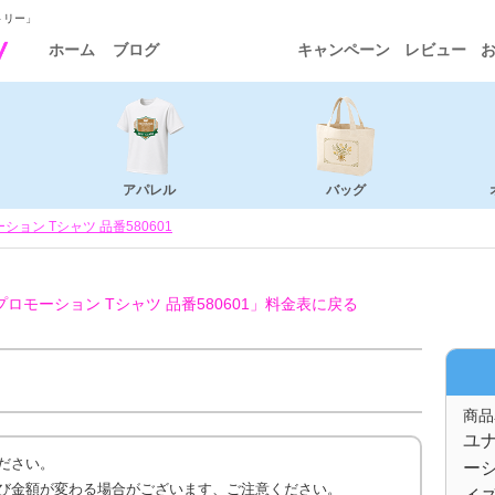
トリー」
ホーム
ブログ
キャンペーン
レビュー
アパレル
バッグ
ョン Tシャツ 品番580601
モーション Tシャツ 品番580601」
料金表に戻る
商品
ユ
ださい。
ーシ
び金額が変わる場合がございます、ご注意ください。