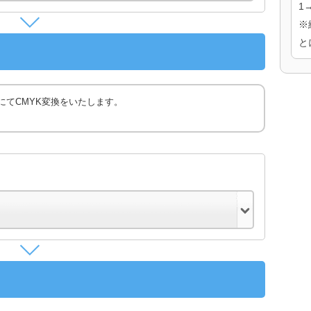
1
※
と
にてCMYK変換をいたします。