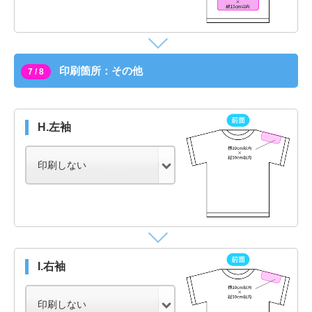
印刷箇所：その他
7 / 8
H.左袖
I.右袖