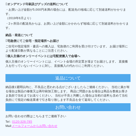
オンデマンド印刷及びグッズの送料について
・お買い上げ金額が5,000円未満の場合には、配送先の地域に応じて別途送料がかかりま
す。
（2019年6月より）
・2ヶ所目の配送先からは、お買い上げ金額にかかわらず地域に応じて別途送料がかかりま
す。
納品・発送について
宅急便にてご自宅・指定場所へお届け
ご自宅や指定場所・書店への搬入は、宅急便のご利用を受け付けています。 お届け場所に
より配達日数が異なることにご注意ください。
個人主催のオンリーイベントには宅配便搬入で会場へ
個人主催のオンリーイベントには、イベント会場の所定置き場までお届けします。 直接搬
入を行っていないイベントに対し、直接搬入の代わりにご利用ください。
返品について
納品後1週間以内に、不良品と思われる点がございましたらご連絡ください。 当社に責が有
る場合は製品の修復又は再印刷加工致します。 商品に問題がある場合は商品を数枚お客さ
ま負担で当社までお送りください。 当社が不良と判断した場合は当初の送料も含めて当社
負担にて指定の輸送業者で引き取り致します不良品を全て返却してください。
お問い合わせ
お問い合わせの際はこちらまでご連絡下さい
Tel :
0120-326-785
Mail:
メールフォームからお問い合わせ