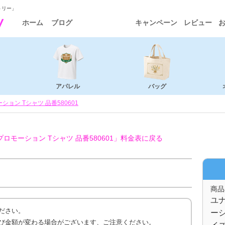
トリー」
ホーム
ブログ
キャンペーン
レビュー
アパレル
バッグ
ョン Tシャツ 品番580601
モーション Tシャツ 品番580601」
料金表に戻る
商品
ユ
ださい。
ーシ
び金額が変わる場合がございます、ご注意ください。