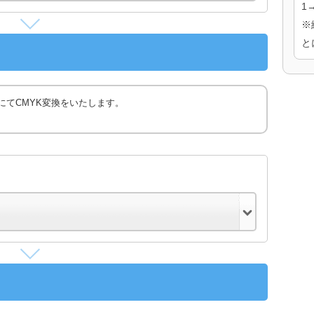
1
※
と
にてCMYK変換をいたします。