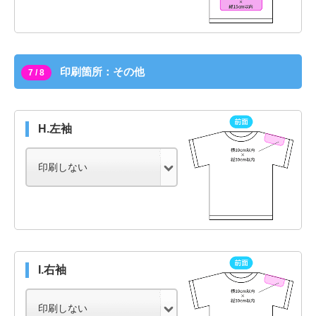
印刷箇所：その他
7 / 8
H.左袖
I.右袖