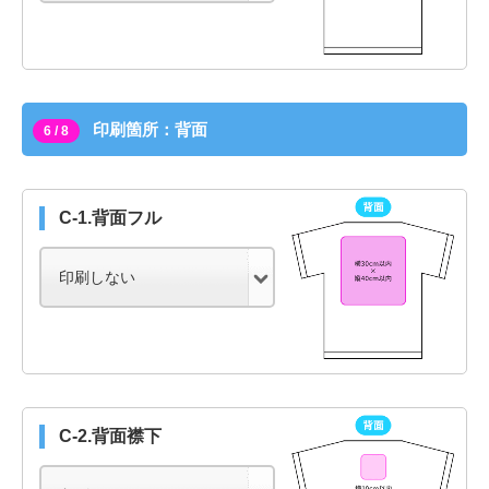
印刷箇所：背面
6 / 8
C-1.背面フル
C-2.背面襟下