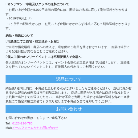
オンデマンド印刷及びグッズの送料について
・お買い上げ金額が5,000円未満の場合には、配送先の地域に応じて別途送料がかかりま
す。
（2019年6月より）
・2ヶ所目の配送先からは、お買い上げ金額にかかわらず地域に応じて別途送料がかかりま
す。
納品・発送について
宅急便にてご自宅・指定場所へお届け
ご自宅や指定場所・書店への搬入は、宅急便のご利用を受け付けています。 お届け場所に
より配達日数が異なることにご注意ください。
個人主催のオンリーイベントには宅配便搬入で会場へ
個人主催のオンリーイベントには、イベント会場の所定置き場までお届けします。 直接搬
入を行っていないイベントに対し、直接搬入の代わりにご利用ください。
返品について
納品後1週間以内に、不良品と思われる点がございましたらご連絡ください。 当社に責が有
る場合は製品の修復又は再印刷加工致します。 商品に問題がある場合は商品を数枚お客さ
ま負担で当社までお送りください。 当社が不良と判断した場合は当初の送料も含めて当社
負担にて指定の輸送業者で引き取り致します不良品を全て返却してください。
お問い合わせ
お問い合わせの際はこちらまでご連絡下さい
Tel :
0120-326-785
Mail:
メールフォームからお問い合わせ