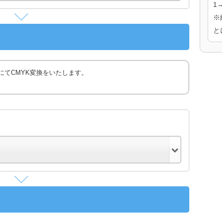
1
※
と
にてCMYK変換をいたします。