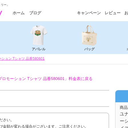
トリー」
ホーム
ブログ
キャンペーン
レビュー
アパレル
バッグ
ョン Tシャツ 品番580601
モーション Tシャツ 品番580601」
料金表に戻る
商品
ユ
ださい。
ーシ
び金額が変わる場合がございます、ご注意ください。