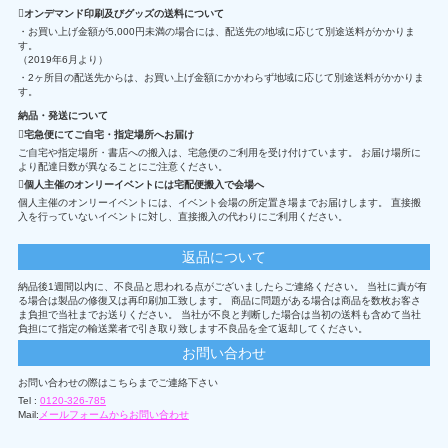
オンデマンド印刷及びグッズの送料について
・お買い上げ金額が5,000円未満の場合には、配送先の地域に応じて別途送料がかかりま
す。
（2019年6月より）
・2ヶ所目の配送先からは、お買い上げ金額にかかわらず地域に応じて別途送料がかかりま
す。
納品・発送について
宅急便にてご自宅・指定場所へお届け
ご自宅や指定場所・書店への搬入は、宅急便のご利用を受け付けています。 お届け場所に
より配達日数が異なることにご注意ください。
個人主催のオンリーイベントには宅配便搬入で会場へ
個人主催のオンリーイベントには、イベント会場の所定置き場までお届けします。 直接搬
入を行っていないイベントに対し、直接搬入の代わりにご利用ください。
返品について
納品後1週間以内に、不良品と思われる点がございましたらご連絡ください。 当社に責が有
る場合は製品の修復又は再印刷加工致します。 商品に問題がある場合は商品を数枚お客さ
ま負担で当社までお送りください。 当社が不良と判断した場合は当初の送料も含めて当社
負担にて指定の輸送業者で引き取り致します不良品を全て返却してください。
お問い合わせ
お問い合わせの際はこちらまでご連絡下さい
Tel :
0120-326-785
Mail:
メールフォームからお問い合わせ