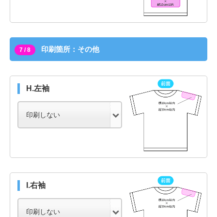
印刷箇所：その他
7 / 8
H.左袖
I.右袖