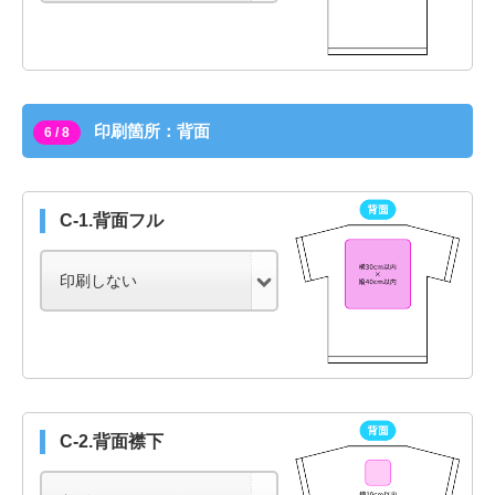
印刷箇所：背面
6 / 8
C-1.背面フル
C-2.背面襟下