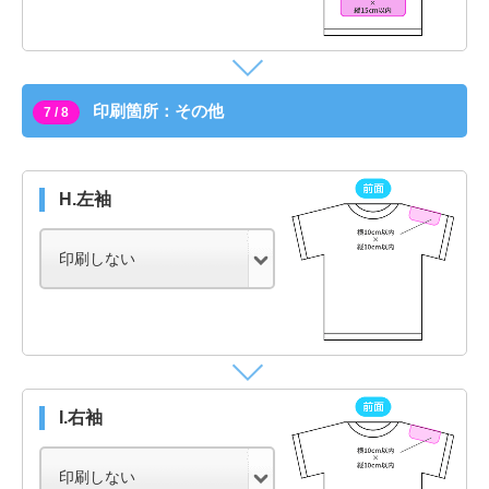
印刷箇所：その他
7 / 8
H.左袖
I.右袖