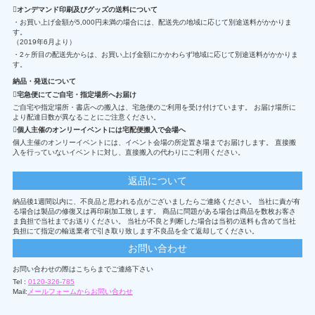
オンデマンド印刷及びグッズの送料について
・お買い上げ金額が5,000円未満の場合には、配送先の地域に応じて別途送料がかかりま
す。
（2019年6月より）
・2ヶ所目の配送先からは、お買い上げ金額にかかわらず地域に応じて別途送料がかかりま
す。
納品・発送について
宅急便にてご自宅・指定場所へお届け
ご自宅や指定場所・書店への搬入は、宅急便のご利用を受け付けています。 お届け場所に
より配達日数が異なることにご注意ください。
個人主催のオンリーイベントには宅配便搬入で会場へ
個人主催のオンリーイベントには、イベント会場の所定置き場までお届けします。 直接搬
入を行っていないイベントに対し、直接搬入の代わりにご利用ください。
返品について
納品後1週間以内に、不良品と思われる点がございましたらご連絡ください。 当社に責が有
る場合は製品の修復又は再印刷加工致します。 商品に問題がある場合は商品を数枚お客さ
ま負担で当社までお送りください。 当社が不良と判断した場合は当初の送料も含めて当社
負担にて指定の輸送業者で引き取り致します不良品を全て返却してください。
お問い合わせ
お問い合わせの際はこちらまでご連絡下さい
Tel :
0120-326-785
Mail:
メールフォームからお問い合わせ