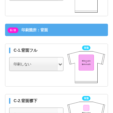
印刷箇所：背面
6 / 8
C-1.背面フル
C-2.背面襟下