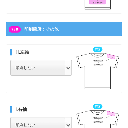
印刷箇所：その他
7 / 8
H.左袖
I.右袖