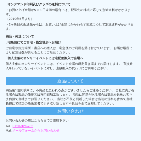
オンデマンド印刷及びグッズの送料について
・お買い上げ金額が5,000円未満の場合には、配送先の地域に応じて別途送料がかかりま
す。
（2019年6月より）
・2ヶ所目の配送先からは、お買い上げ金額にかかわらず地域に応じて別途送料がかかりま
す。
納品・発送について
宅急便にてご自宅・指定場所へお届け
ご自宅や指定場所・書店への搬入は、宅急便のご利用を受け付けています。 お届け場所に
より配達日数が異なることにご注意ください。
個人主催のオンリーイベントには宅配便搬入で会場へ
個人主催のオンリーイベントには、イベント会場の所定置き場までお届けします。 直接搬
入を行っていないイベントに対し、直接搬入の代わりにご利用ください。
返品について
納品後1週間以内に、不良品と思われる点がございましたらご連絡ください。 当社に責が有
る場合は製品の修復又は再印刷加工致します。 商品に問題がある場合は商品を数枚お客さ
ま負担で当社までお送りください。 当社が不良と判断した場合は当初の送料も含めて当社
負担にて指定の輸送業者で引き取り致します不良品を全て返却してください。
お問い合わせ
お問い合わせの際はこちらまでご連絡下さい
Tel :
0120-326-785
Mail:
メールフォームからお問い合わせ