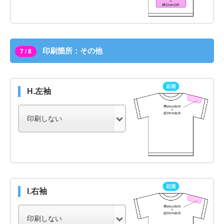
印刷箇所：その他
7 / 8
H.左袖
I.右袖