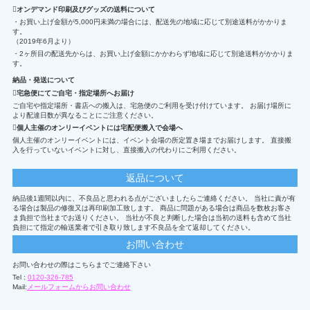
オンデマンド印刷及びグッズの送料について
・お買い上げ金額が5,000円未満の場合には、配送先の地域に応じて別途送料がかかりま
す。
（2019年6月より）
・2ヶ所目の配送先からは、お買い上げ金額にかかわらず地域に応じて別途送料がかかりま
す。
納品・発送について
宅急便にてご自宅・指定場所へお届け
ご自宅や指定場所・書店への搬入は、宅急便のご利用を受け付けています。 お届け場所に
より配達日数が異なることにご注意ください。
個人主催のオンリーイベントには宅配便搬入で会場へ
個人主催のオンリーイベントには、イベント会場の所定置き場までお届けします。 直接搬
入を行っていないイベントに対し、直接搬入の代わりにご利用ください。
返品について
納品後1週間以内に、不良品と思われる点がございましたらご連絡ください。 当社に責が有
る場合は製品の修復又は再印刷加工致します。 商品に問題がある場合は商品を数枚お客さ
ま負担で当社までお送りください。 当社が不良と判断した場合は当初の送料も含めて当社
負担にて指定の輸送業者で引き取り致します不良品を全て返却してください。
お問い合わせ
お問い合わせの際はこちらまでご連絡下さい
Tel :
0120-326-785
Mail:
メールフォームからお問い合わせ