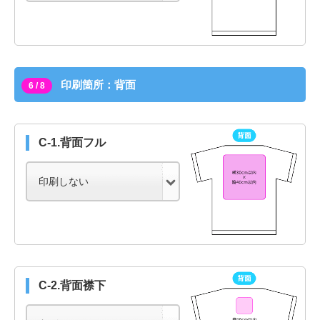
印刷箇所：背面
6 / 8
C-1.背面フル
C-2.背面襟下