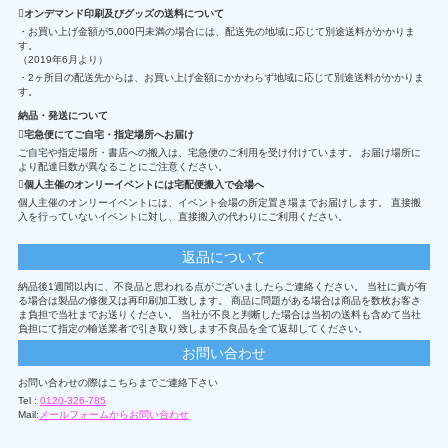
オンデマンド印刷及びグッズの送料について
・お買い上げ金額が5,000円未満の場合には、配送先の地域に応じて別途送料がかかりま
す。
（2019年6月より）
・2ヶ所目の配送先からは、お買い上げ金額にかかわらず地域に応じて別途送料がかかりま
す。
納品・発送について
宅急便にてご自宅・指定場所へお届け
ご自宅や指定場所・書店への搬入は、宅急便のご利用を受け付けています。 お届け場所に
より配達日数が異なることにご注意ください。
個人主催のオンリーイベントには宅配便搬入で会場へ
個人主催のオンリーイベントには、イベント会場の所定置き場までお届けします。 直接搬
入を行っていないイベントに対し、直接搬入の代わりにご利用ください。
返品について
納品後1週間以内に、不良品と思われる点がございましたらご連絡ください。 当社に責が有
る場合は製品の修復又は再印刷加工致します。 商品に問題がある場合は商品を数枚お客さ
ま負担で当社までお送りください。 当社が不良と判断した場合は当初の送料も含めて当社
負担にて指定の輸送業者で引き取り致します不良品を全て返却してください。
お問い合わせ
お問い合わせの際はこちらまでご連絡下さい
Tel :
0120-326-785
Mail:
メールフォームからお問い合わせ