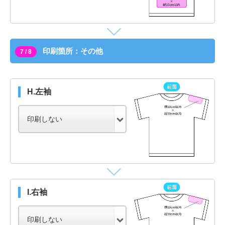
印刷箇所：その他
7 / 8
H.左袖
I.右袖