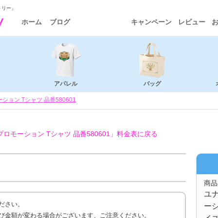
トリー」
ホーム
ブログ
キャンペーン
レビュー
アパレル
バッグ
ョン Tシャツ 品番580601
モーション Tシャツ 品番580601」
料金表に戻る
商品
ユ
ださい。
ーシ
び金額が変わる場合がございます、ご注意ください。