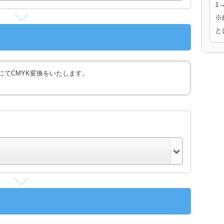
1
※
と
にてCMYK変換をいたします。