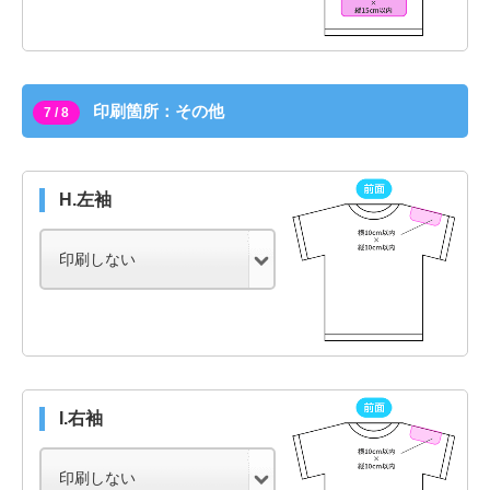
印刷箇所：その他
7 / 8
H.左袖
I.右袖