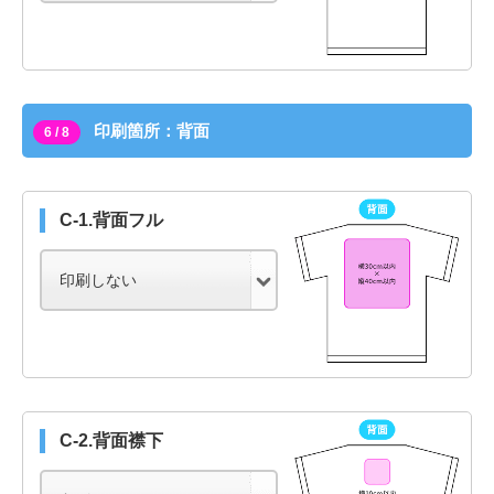
印刷箇所：背面
6 / 8
C-1.背面フル
C-2.背面襟下