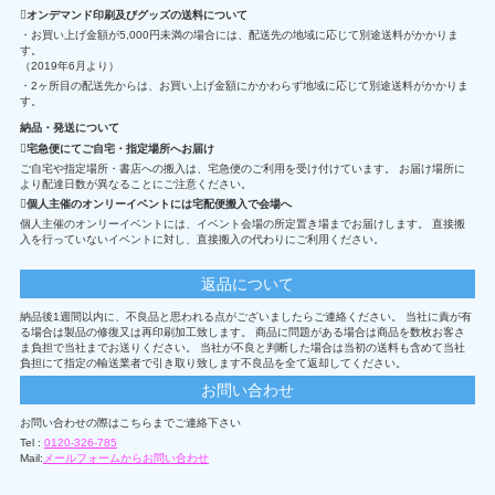
オンデマンド印刷及びグッズの送料について
・お買い上げ金額が5,000円未満の場合には、配送先の地域に応じて別途送料がかかりま
す。
（2019年6月より）
・2ヶ所目の配送先からは、お買い上げ金額にかかわらず地域に応じて別途送料がかかりま
す。
納品・発送について
宅急便にてご自宅・指定場所へお届け
ご自宅や指定場所・書店への搬入は、宅急便のご利用を受け付けています。 お届け場所に
より配達日数が異なることにご注意ください。
個人主催のオンリーイベントには宅配便搬入で会場へ
個人主催のオンリーイベントには、イベント会場の所定置き場までお届けします。 直接搬
入を行っていないイベントに対し、直接搬入の代わりにご利用ください。
返品について
納品後1週間以内に、不良品と思われる点がございましたらご連絡ください。 当社に責が有
る場合は製品の修復又は再印刷加工致します。 商品に問題がある場合は商品を数枚お客さ
ま負担で当社までお送りください。 当社が不良と判断した場合は当初の送料も含めて当社
負担にて指定の輸送業者で引き取り致します不良品を全て返却してください。
お問い合わせ
お問い合わせの際はこちらまでご連絡下さい
Tel :
0120-326-785
Mail:
メールフォームからお問い合わせ