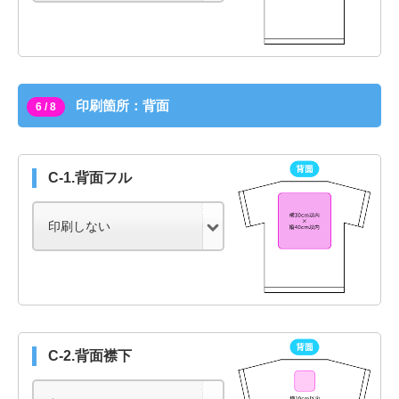
印刷箇所：背面
6 / 8
C-1.背面フル
C-2.背面襟下