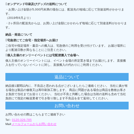
オンデマンド印刷及びグッズの送料について
・お買い上げ金額が5,000円未満の場合には、配送先の地域に応じて別途送料がかかりま
す。
（2019年6月より）
・2ヶ所目の配送先からは、お買い上げ金額にかかわらず地域に応じて別途送料がかかりま
す。
納品・発送について
宅急便にてご自宅・指定場所へお届け
ご自宅や指定場所・書店への搬入は、宅急便のご利用を受け付けています。 お届け場所に
より配達日数が異なることにご注意ください。
個人主催のオンリーイベントには宅配便搬入で会場へ
個人主催のオンリーイベントには、イベント会場の所定置き場までお届けします。 直接搬
入を行っていないイベントに対し、直接搬入の代わりにご利用ください。
返品について
納品後1週間以内に、不良品と思われる点がございましたらご連絡ください。 当社に責が有
る場合は製品の修復又は再印刷加工致します。 商品に問題がある場合は商品を数枚お客さ
ま負担で当社までお送りください。 当社が不良と判断した場合は当初の送料も含めて当社
負担にて指定の輸送業者で引き取り致します不良品を全て返却してください。
お問い合わせ
お問い合わせの際はこちらまでご連絡下さい
Tel :
0120-326-785
Mail:
メールフォームからお問い合わせ