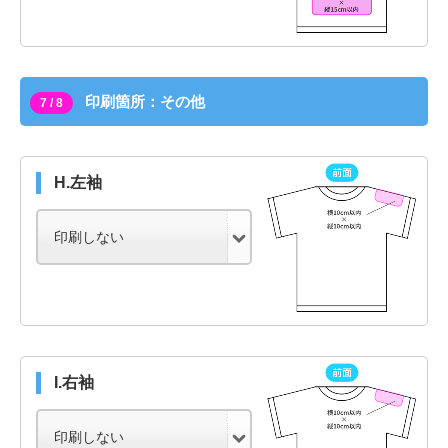
印刷箇所：その他
7 / 8
H.左袖
I.右袖