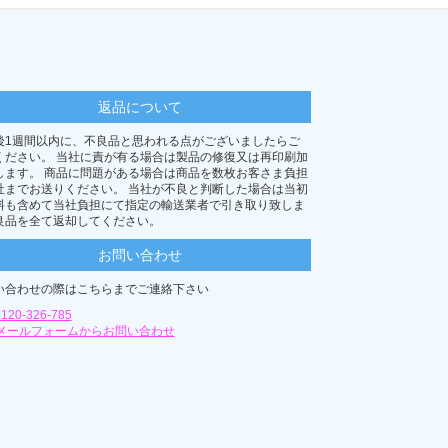
返品について
後1週間以内に、不良品と思われる点がございましたらご
ください。 当社に責が有る場合は製品の修復又は再印刷加
します。 商品に問題がある場合は商品を数枚お客さま負担
社までお送りください。 当社が不良と判断した場合は当初
料も含めて当社負担にて指定の輸送業者で引き取り致しま
良品を全て返却してください。
お問い合わせ
い合わせの際はこちらまでご連絡下さい
0120-326-785
メールフォームからお問い合わせ