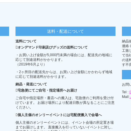
送料・配送について
送料について
納品
連絡
オンデマンド印刷及びグッズの送料について
工致
・お買い上げ金額が5,000円未満の場合には、配送先の地域に
で当
応じて別途送料がかかります。
の送
（2019年6月より）
す不
・2ヶ所目の配送先からは、お買い上げ金額にかかわらず地域
に応じて別途送料がかかります。
納品・発送について
お問
宅急便にてご自宅・指定場所へお届け
Tel :
Mail:
ご自宅や指定場所・書店への搬入は、宅急便のご利用を受け付
けています。 お届け場所により配達日数が異なることにご注意
ください。
個人主催のオンリーイベントには宅配便搬入で会場へ
個人主催のオンリーイベントには、イベント会場の所定置き場
までお届けします。 直接搬入を行っていないイベントに対し、