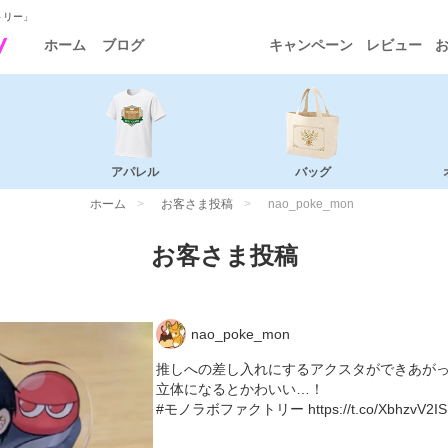
トリー」
ホーム
ブログ
キャンペーン
レビュー
アパレル
バッグ
ホーム
お客さま投稿
nao_poke_mon
お客さま投稿
nao_poke_mon
推しへの差し入れにするアクスタができあが
立体になるとかわいい…！
#モノラボファクトリー https://t.co/XbhzvV2I