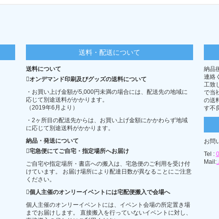
送料・配送について
送料について
納品
連絡
オンデマンド印刷及びグッズの送料について
工致
・お買い上げ金額が5,000円未満の場合には、配送先の地域に
で当
応じて別途送料がかかります。
の送
（2019年6月より）
す不
・2ヶ所目の配送先からは、お買い上げ金額にかかわらず地域
に応じて別途送料がかかります。
納品・発送について
お問
宅急便にてご自宅・指定場所へお届け
Tel :
Mail:
ご自宅や指定場所・書店への搬入は、宅急便のご利用を受け付
けています。 お届け場所により配達日数が異なることにご注意
ください。
個人主催のオンリーイベントには宅配便搬入で会場へ
個人主催のオンリーイベントには、イベント会場の所定置き場
までお届けします。 直接搬入を行っていないイベントに対し、