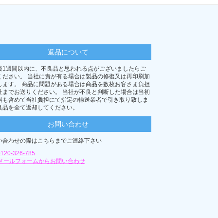
返品について
後1週間以内に、不良品と思われる点がございましたらご
ください。 当社に責が有る場合は製品の修復又は再印刷加
します。 商品に問題がある場合は商品を数枚お客さま負担
社までお送りください。 当社が不良と判断した場合は当初
料も含めて当社負担にて指定の輸送業者で引き取り致しま
良品を全て返却してください。
お問い合わせ
い合わせの際はこちらまでご連絡下さい
0120-326-785
メールフォームからお問い合わせ