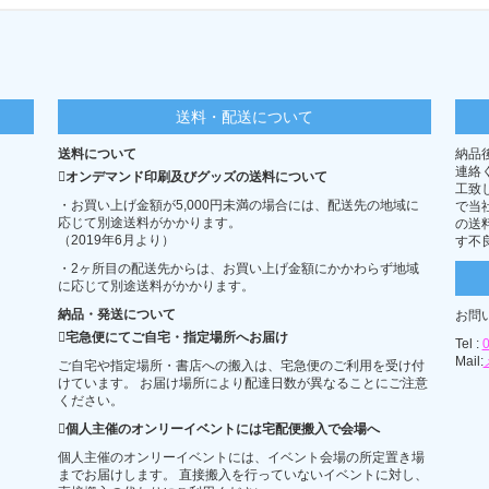
送料・配送について
送料について
納品
連絡
オンデマンド印刷及びグッズの送料について
工致
・お買い上げ金額が5,000円未満の場合には、配送先の地域に
で当
応じて別途送料がかかります。
の送
（2019年6月より）
す不
・2ヶ所目の配送先からは、お買い上げ金額にかかわらず地域
に応じて別途送料がかかります。
納品・発送について
お問
宅急便にてご自宅・指定場所へお届け
Tel :
Mail:
ご自宅や指定場所・書店への搬入は、宅急便のご利用を受け付
けています。 お届け場所により配達日数が異なることにご注意
ください。
個人主催のオンリーイベントには宅配便搬入で会場へ
個人主催のオンリーイベントには、イベント会場の所定置き場
までお届けします。 直接搬入を行っていないイベントに対し、