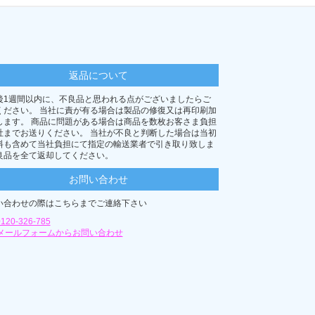
返品について
後1週間以内に、不良品と思われる点がございましたらご
ください。 当社に責が有る場合は製品の修復又は再印刷加
します。 商品に問題がある場合は商品を数枚お客さま負担
社までお送りください。 当社が不良と判断した場合は当初
料も含めて当社負担にて指定の輸送業者で引き取り致しま
良品を全て返却してください。
お問い合わせ
い合わせの際はこちらまでご連絡下さい
0120-326-785
メールフォームからお問い合わせ