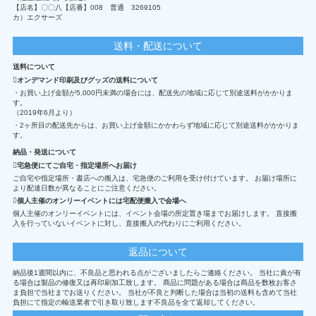
【店名】〇〇八【店番】008 普通 3269105
カ）エクサーズ
送料・配送について
送料について
オンデマンド印刷及びグッズの送料について
・お買い上げ金額が5,000円未満の場合には、配送先の地域に応じて別途送料がかかりま
す。
（2019年6月より）
・2ヶ所目の配送先からは、お買い上げ金額にかかわらず地域に応じて別途送料がかかりま
す。
納品・発送について
宅急便にてご自宅・指定場所へお届け
ご自宅や指定場所・書店への搬入は、宅急便のご利用を受け付けています。 お届け場所に
より配達日数が異なることにご注意ください。
個人主催のオンリーイベントには宅配便搬入で会場へ
個人主催のオンリーイベントには、イベント会場の所定置き場までお届けします。 直接搬
入を行っていないイベントに対し、直接搬入の代わりにご利用ください。
返品について
納品後1週間以内に、不良品と思われる点がございましたらご連絡ください。 当社に責が有
る場合は製品の修復又は再印刷加工致します。 商品に問題がある場合は商品を数枚お客さ
ま負担で当社までお送りください。 当社が不良と判断した場合は当初の送料も含めて当社
負担にて指定の輸送業者で引き取り致します不良品を全て返却してください。