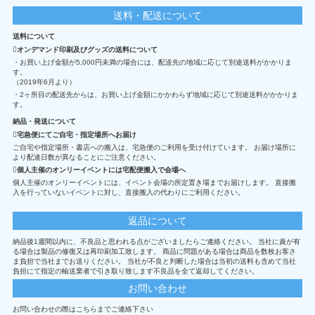
送料・配送について
送料について
オンデマンド印刷及びグッズの送料について
・お買い上げ金額が5,000円未満の場合には、配送先の地域に応じて別途送料がかかりま
す。
（2019年6月より）
・2ヶ所目の配送先からは、お買い上げ金額にかかわらず地域に応じて別途送料がかかりま
す。
納品・発送について
宅急便にてご自宅・指定場所へお届け
ご自宅や指定場所・書店への搬入は、宅急便のご利用を受け付けています。 お届け場所に
より配達日数が異なることにご注意ください。
個人主催のオンリーイベントには宅配便搬入で会場へ
個人主催のオンリーイベントには、イベント会場の所定置き場までお届けします。 直接搬
入を行っていないイベントに対し、直接搬入の代わりにご利用ください。
返品について
納品後1週間以内に、不良品と思われる点がございましたらご連絡ください。 当社に責が有
る場合は製品の修復又は再印刷加工致します。 商品に問題がある場合は商品を数枚お客さ
ま負担で当社までお送りください。 当社が不良と判断した場合は当初の送料も含めて当社
負担にて指定の輸送業者で引き取り致します不良品を全て返却してください。
お問い合わせ
お問い合わせの際はこちらまでご連絡下さい