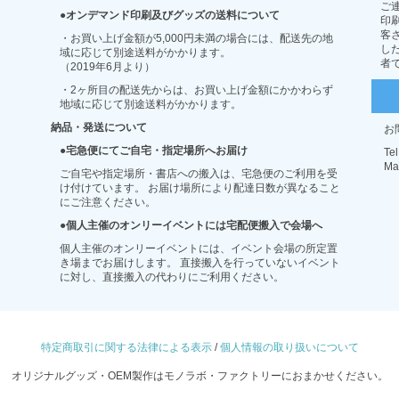
ご
オンデマンド印刷及びグッズの送料について
印
客
・お買い上げ金額が5,000円未満の場合には、配送先の地
し
域に応じて別途送料がかかります。
者
（2019年6月より）
・2ヶ所目の配送先からは、お買い上げ金額にかかわらず
地域に応じて別途送料がかかります。
納品・発送について
お
宅急便にてご自宅・指定場所へお届け
Tel
Mai
ご自宅や指定場所・書店への搬入は、宅急便のご利用を受
け付けています。 お届け場所により配達日数が異なること
にご注意ください。
個人主催のオンリーイベントには宅配便搬入で会場へ
個人主催のオンリーイベントには、イベント会場の所定置
き場までお届けします。 直接搬入を行っていないイベント
に対し、直接搬入の代わりにご利用ください。
特定商取引に関する法律による表示
/
個人情報の取り扱いについて
オリジナルグッズ・OEM製作はモノラボ・ファクトリーにおまかせください。