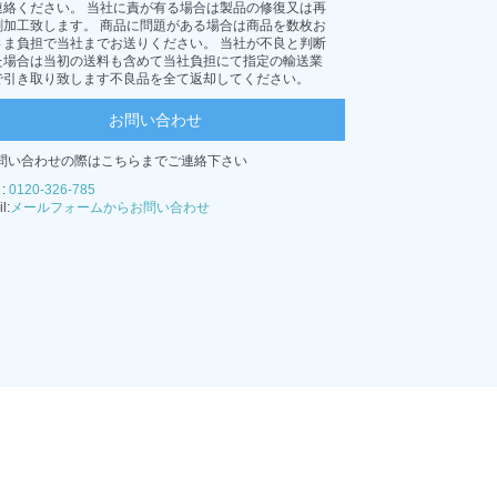
連絡ください。 当社に責が有る場合は製品の修復又は再
刷加工致します。 商品に問題がある場合は商品を数枚お
さま負担で当社までお送りください。 当社が不良と判断
た場合は当初の送料も含めて当社負担にて指定の輸送業
で引き取り致します不良品を全て返却してください。
お問い合わせ
問い合わせの際はこちらまでご連絡下さい
 :
0120-326-785
l:
メールフォームからお問い合わせ