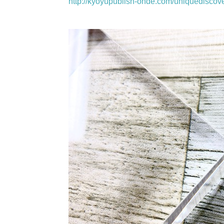
http://kyoyupublish-onde.com/uniquediscove