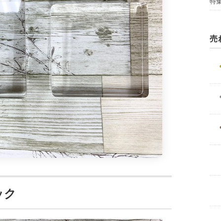
特
売
ック