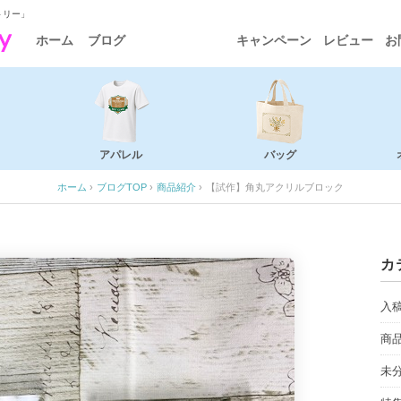
トリー」
ホーム
ブログ
キャンペーン
レビュー
お
アパレル
バッグ
ホーム
›
ブログTOP
›
商品紹介
›
【試作】角丸アクリルブロック
カ
入
商
未