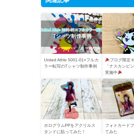
関連記事
United Athle 5001-01×フルカ
ブログ限定
ラー転写のTシャツ制作事例
「ナスカンピ
実施中
ホログラムPPをアクリルス
フォトカード
タンドに貼ってみた！
てみた